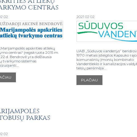
skrities atliekų
arkymo centras
02 02
2021 02 02
Marijampolės apskrities atliekų
UAB „Sūduvos vandenys” bendrov
ymo centras“ įregistruota 2015 m.
1970 metais įsteigtos Kapsuko raj
s 22 d. Bendrovė yra didžiausia
komunalinių įmonių kombinato
kų tvarkymo sistemas
Vandentiekio ir kanalizacijos vald
izuojanti...
teisių perėmėja...
AČIAU
PLAČIAU
rijampolės
tobusų parkas
02 02