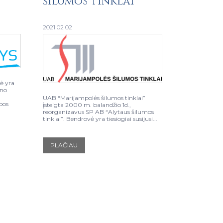
šilumos tinklai
2021 02 02
ė yra
ono
UAB “Marijampolės šilumos tinklai”
ybos
įsteigta 2000 m. balandžio 1d.,
reorganizavus SP AB “Alytaus šilumos
tinklai”. Bendrovė yra tiesiogiai susijusi...
PLAČIAU