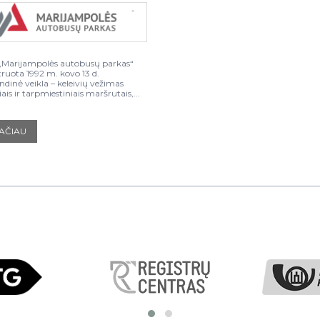
Marijampolės autobusų parkas“
truota 1992 m. kovo 13 d.
ndinė veikla – keleivių vežimas
iais ir tarpmiestiniais maršrutais,...
AČIAU