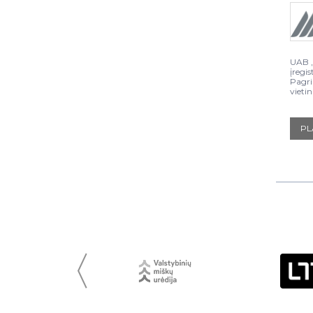
UAB „
įregis
Pagri
vietin
PL
〈