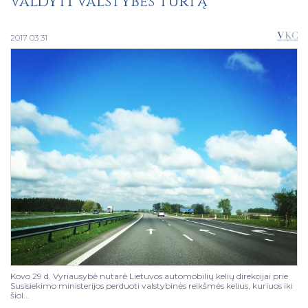
valdyti valstybės turtą
2017 03 31
Kovo 29 d. Vyriausybė nutarė Lietuvos automobilių kelių direkcijai prie
Susisiekimo ministerijos perduoti valstybinės reikšmės kelius, kuriuos iki
šiol...