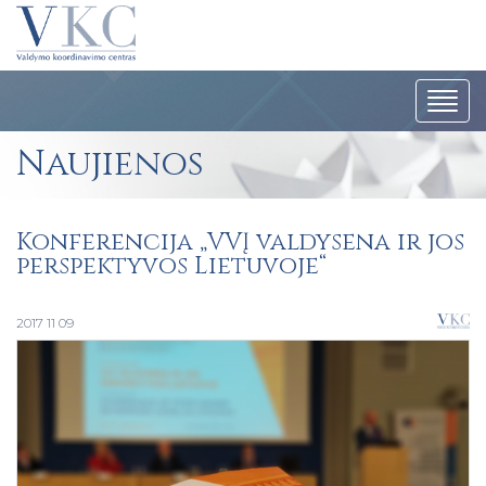
Navig
Naujienos
Konferencija „VVĮ valdysena ir jos
perspektyvos Lietuvoje“
2017 11 09