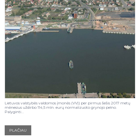
Lietuvos valstybės valdomos įmonės (VVĮ) per pirmus šešis 2017 metų
mėnesius uždirbo 114,5 mln. eurų normalizuoto grynojo pelno.
Palyginti...
PLAČIAU