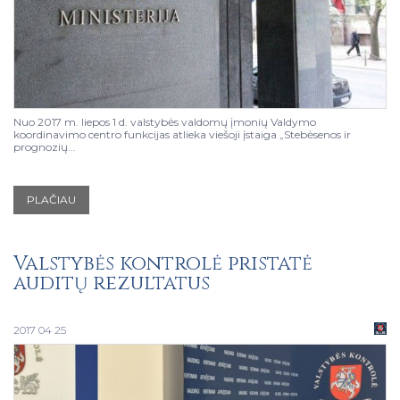
Nuo 2017 m. liepos 1 d. valstybės valdomų įmonių Valdymo
koordinavimo centro funkcijas atlieka viešoji įstaiga „Stebėsenos ir
prognozių...
PLAČIAU
Valstybės kontrolė pristatė
auditų rezultatus
2017 04 25