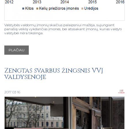
Valstybės valdomų įmonių skaičius palaipsniui mažėja, sujungiant
panašią veiklą vykdančias įmones, bei atsisakant įmonių, kurias valdyti
valstybei nėra tikslinga.
PLAČIAU
Žengtas svarbus žingsnis VVĮ
valdysenoje
2017 03 16