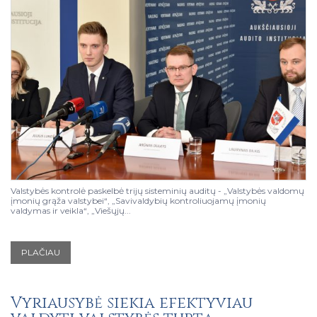
Valstybės kontrolė paskelbė trijų sisteminių auditų - „Valstybės valdomų
įmonių grąža valstybei“, „Savivaldybių kontroliuojamų įmonių
valdymas ir veikla“, „Viešųjų...
PLAČIAU
Vyriausybė siekia efektyviau