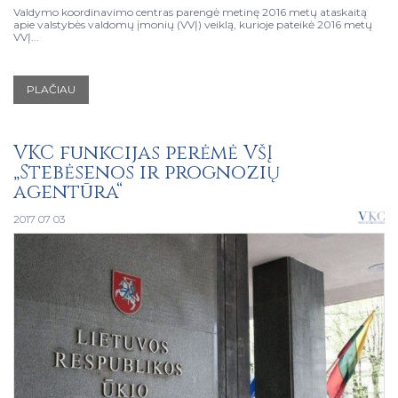
Valdymo koordinavimo centras parengė metinę 2016 metų ataskaitą
apie valstybės valdomų įmonių (VVĮ) veiklą, kurioje pateikė 2016 metų
VVĮ...
PLAČIAU
VKC funkcijas perėmė VšĮ
„Stebėsenos ir prognozių
agentūra“
2017 07 03