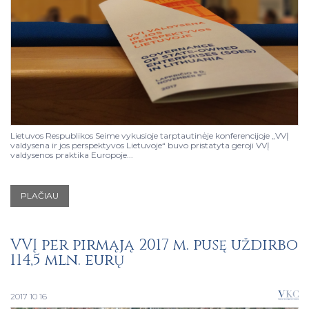
Lietuvos Respublikos Seime vykusioje tarptautinėje konferencijoje „VVĮ
valdysena ir jos perspektyvos Lietuvoje“ buvo pristatyta geroji VVĮ
valdysenos praktika Europoje...
PLAČIAU
VVĮ per pirmąją 2017 m. pusę uždirbo
114,5 mln. eurų
2017 10 16