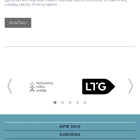
Lazdijų rajono, Prienų rajono...
PLAČIAU
〈
APIE MUS
KARJERA