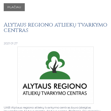
PLAČIAU
Alytaus regiono atliekų tvarkymo
centras
2021 01 27
UAB Alytaus regiono atliekų tvarkymo centras buvo įsteigtas
įgyvendinant Alytaus miesto, Alytaus rajono, Birštono, Druskininkų,