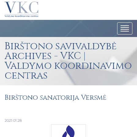
Navig
Birštono savivaldybė
Archives - VKC |
Valdymo koordinavimo
centras
Birštono sanatorija Versmė
2021 01 28