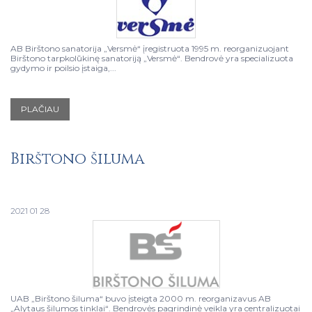
AB Birštono sanatorija „Versmė“ įregistruota 1995 m. reorganizuojant
Birštono tarpkolūkinę sanatoriją „Versmė“. Bendrovė yra specializuota
gydymo ir poilsio įstaiga,...
PLAČIAU
Birštono šiluma
2021 01 28
UAB „Birštono šiluma“ buvo įsteigta 2000 m. reorganizavus AB
„Alytaus šilumos tinklai“. Bendrovės pagrindinė veikla yra centralizuotai