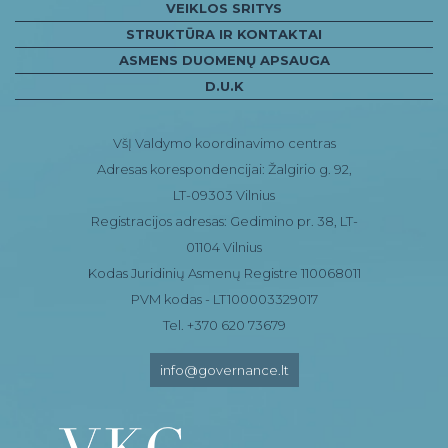
VEIKLOS SRITYS
STRUKTŪRA IR KONTAKTAI
ASMENS DUOMENŲ APSAUGA
D.U.K
VšĮ Valdymo koordinavimo centras
Adresas korespondencijai: Žalgirio g. 92,
LT-09303 Vilnius
Registracijos adresas: Gedimino pr. 38, LT-
01104 Vilnius
Kodas Juridinių Asmenų Registre 110068011
PVM kodas - LT100003329017
Tel. +370 620 73679
info@governance.lt