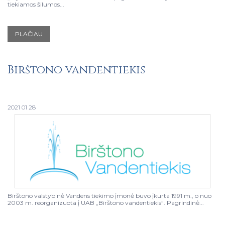
tiekiamos šilumos...
PLAČIAU
Birštono vandentiekis
2021 01 28
Birštono valstybinė Vandens tiekimo įmonė buvo įkurta 1991 m., o nuo
2003 m. reorganizuota į UAB „Birštono vandentiekis“. Pagrindinė...