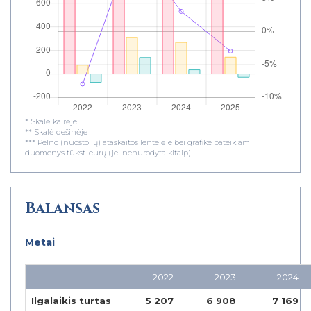
* Skalė kairėje
** Skalė dešinėje
*** Pelno (nuostolių) ataskaitos lentelėje bei grafike pateikiami
duomenys tūkst. eurų (jei nenurodyta kitaip)
Balansas
Metai
2022
2023
2024
Ilgalaikis turtas
5 207
6 908
7 169