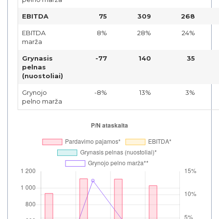
EBITDA
75
309
268
EBITDA
8%
28%
24%
marža
Grynasis
-77
140
35
pelnas
(nuostoliai)
Grynojo
-8%
13%
3%
pelno marža