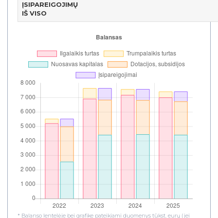
ĮSIPAREIGOJIMŲ
IŠ VISO
* Balanso lentelėje bei grafike pateikiami duomenys tūkst. eurų (jei