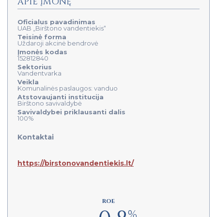
APIE ĮMONĘ
Oficialus pavadinimas
UAB „Birštono vandentiekis“
Teisinė forma
Uždaroji akcinė bendrovė
Įmonės kodas
152812840
Sektorius
Vandentvarka
Veikla
Komunalinės paslaugos: vanduo
Atstovaujanti institucija
Birštono savivaldybė
Savivaldybei priklausanti dalis
100%
Kontaktai
https://birstonovandentiekis.lt/
ROE
%