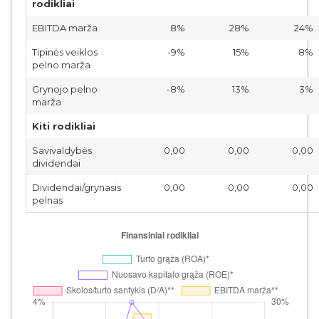
rodikliai
EBITDA marža
8%
28%
24%
Tipinės veiklos
-9%
15%
8%
pelno marža
Grynojo pelno
-8%
13%
3%
marža
Kiti rodikliai
Savivaldybės
0,00
0,00
0,00
dividendai
Dividendai/grynasis
0,00
0,00
0,00
pelnas