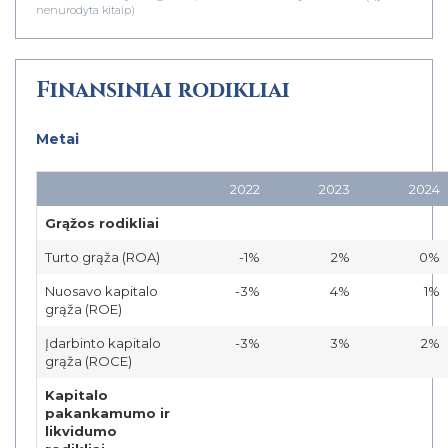
nenurodyta kitaip)
Finansiniai rodikliai
Metai
2022
2023
2024
Grąžos rodikliai
Turto grąža (ROA)
-1%
2%
0%
Nuosavo kapitalo
-3%
4%
1%
grąža (ROE)
Įdarbinto kapitalo
-3%
3%
2%
grąža (ROCE)
Kapitalo
pakankamumo ir
likvidumo