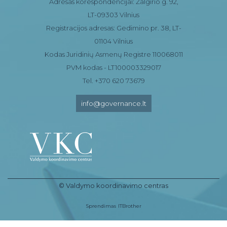
Adresas korespondencijai: Žalgirio g. 92,
LT-09303 Vilnius
Registracijos adresas: Gedimino pr. 38, LT-
01104 Vilnius
Kodas Juridinių Asmenų Registre 110068011
PVM kodas - LT100003329017
Tel. +370 620 73679
info@governance.lt
© Valdymo koordinavimo centras
Sprendimas
ITBrother