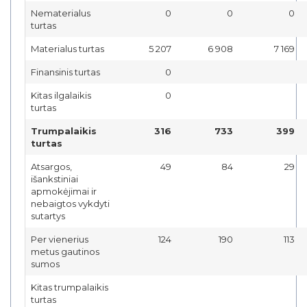
Nematerialus
0
0
0
turtas
Materialus turtas
5 207
6 908
7 169
Finansinis turtas
0
Kitas ilgalaikis
0
turtas
Trumpalaikis
316
733
399
turtas
Atsargos,
49
84
29
išankstiniai
apmokėjimai ir
nebaigtos vykdyti
sutartys
Per vienerius
124
190
113
metus gautinos
sumos
Kitas trumpalaikis
turtas