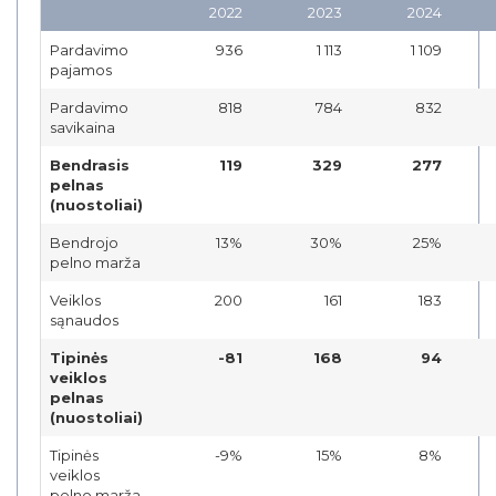
2022
2023
2024
Pardavimo
936
1 113
1 109
pajamos
Pardavimo
818
784
832
savikaina
Bendrasis
119
329
277
pelnas
(nuostoliai)
Bendrojo
13%
30%
25%
pelno marža
Veiklos
200
161
183
sąnaudos
Tipinės
-81
168
94
veiklos
pelnas
(nuostoliai)
Tipinės
-9%
15%
8%
veiklos
pelno marža