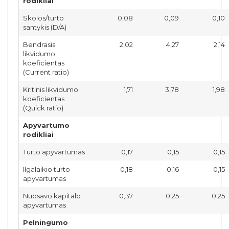
rodikliai
Skolos/turto
0,08
0,09
0,10
santykis (D/A)
Bendrasis
2,02
4,27
2,14
likvidumo
koeficientas
(Current ratio)
Kritinis likvidumo
1,71
3,78
1,98
koeficientas
(Quick ratio)
Apyvartumo
rodikliai
Turto apyvartumas
0,17
0,15
0,15
Ilgalaikio turto
0,18
0,16
0,15
apyvartumas
Nuosavo kapitalo
0,37
0,25
0,25
apyvartumas
Pelningumo