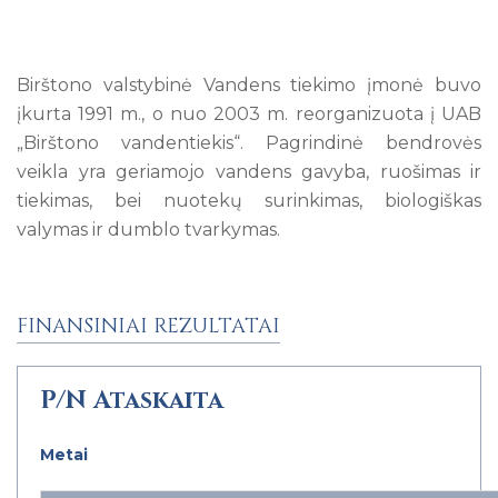
Birštono valstybinė Vandens tiekimo įmonė buvo
įkurta 1991 m., o nuo 2003 m. reorganizuota į UAB
„Birštono vandentiekis“. Pagrindinė bendrovės
veikla yra geriamojo vandens gavyba, ruošimas ir
tiekimas, bei nuotekų surinkimas, biologiškas
valymas ir dumblo tvarkymas.
FINANSINIAI REZULTATAI
P/N Ataskaita
Metai