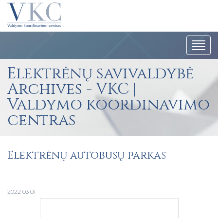
Navig
Elektrėnų savivaldybė
Archives - VKC |
Valdymo koordinavimo
centras
Elektrėnų autobusų parkas
2022 03 01