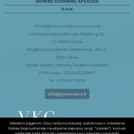
ASMENS DUOMENŲ APSAUGA
D.U.K
VšĮ Valdymo koordinavimo centras
Adresas korespondencijai: Žalgirio g. 92,
LT-09303 Vilnius
Registracijos adresas: Gedimino pr. 38, LT-
01104 Vilnius
Kodas Juridinių Asmenų Registre 110068011
PVM kodas - LT100003329017
Tel. +370 620 73679
info@governance.lt
Siekdami pagerinti Jūsų naršymo kokybę, statistiniais ir rinkodaros
tikslais šioje svetainėje naudojame slapukus (angl. "cookies"), kuriuos
galite bet kada atšaukti pakeisdami savo interneto naršyklės