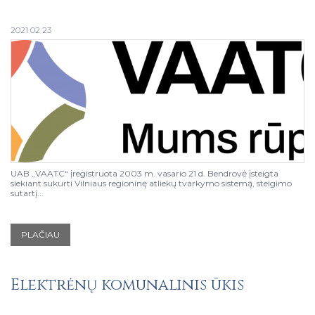
2021 02 23
UAB „VAATC“ įregistruota 2003 m. vasario 21 d. Bendrovė įsteigta
siekiant sukurti Vilniaus regioninę atliekų tvarkymo sistemą, steigimo
sutartį...
PLAČIAU
Elektrėnų komunalinis ūkis