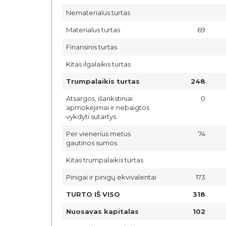
Nematerialus turtas
Materialus turtas
69
Finansinis turtas
Kitas ilgalaikis turtas
Trumpalaikis turtas
248
Atsargos, išankstiniai
0
apmokėjimai ir nebaigtos
vykdyti sutartys
Per vienerius metus
74
gautinos sumos
Kitas trumpalaikis turtas
Pinigai ir pinigų ekvivalentai
173
TURTO IŠ VISO
318
Nuosavas kapitalas
102