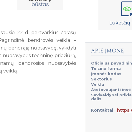
Lūkesčių 
sausio 22 d. pertvarkius Zarasų
Pagrindinė bendrovės veikla –
mų bendrąją nuosavybę, vykdyti
APIE ĮMONĘ
nuosavybės techninę priežiūrą,
 namų bendrosios nuosavybės
Oficialus pavadini
Teisinė forma
 veiklą.
Įmonės kodas
Sektorius
Veikla
Atstovaujanti insti
Savivaldybei prikl
dalis
Kontaktai
https: