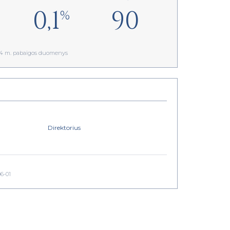
0,1
90
%
024 m. pabaigos duomenys
Direktorius
06-01