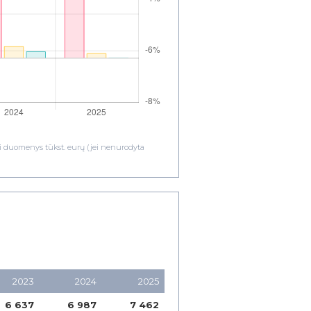
ami duomenys tūkst. eurų (jei nenurodyta
2023
2024
2025
6 637
6 987
7 462