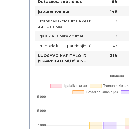
Dotacijos, subsidijos
68
Įsipareigojimai
148
Finansinės skolos: ilgalaikės ir
0
trumpalaikės
Ilgalaikiai įsipareigojimai
0
Trumpalaikiai įsipareigojimai
147
NUOSAVO KAPITALO IR
318
ĮSIPAREIGOJIMŲ IŠ VISO