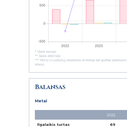
* Skalė kairėje
** Skalė dešinėje
*** Pelno (nuostolių) ataskaitos lentelėje bei grafike pateiki
kitaip)
Balansas
Metai
2022
Ilgalaikis turtas
69