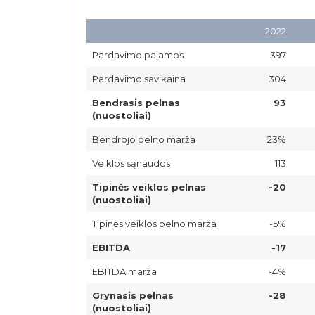
2022
Pardavimo pajamos
397
Pardavimo savikaina
304
Bendrasis pelnas
93
(nuostoliai)
Bendrojo pelno marža
23%
Veiklos sąnaudos
113
Tipinės veiklos pelnas
-20
(nuostoliai)
Tipinės veiklos pelno marža
-5%
EBITDA
-17
EBITDA marža
-4%
Grynasis pelnas
-28
(nuostoliai)