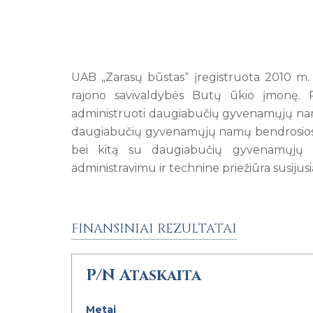
UAB „Zarasų būstas“ įregistruota 2010 m. 
rajono savivaldybės Butų ūkio įmonę. 
administruoti daugiabučių gyvenamųjų na
daugiabučių gyvenamųjų namų bendrosios 
bei kitą su daugiabučių gyvenamųjų
administravimu ir technine priežiūra susijusią
FINANSINIAI REZULTATAI
P/N Ataskaita
Metai