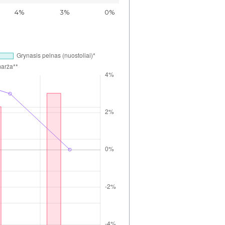
4%
3%
0%