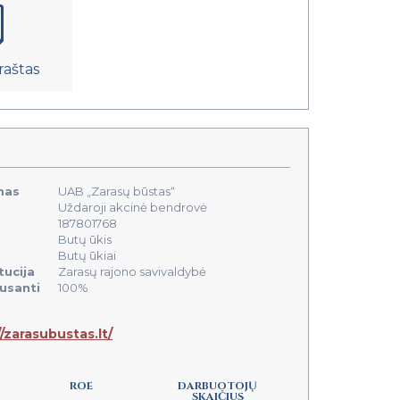
raštas
mas
UAB „Zarasų būstas“
Uždaroji akcinė bendrovė
187801768
Butų ūkis
Butų ūkiai
tucija
Zarasų rajono savivaldybė
ausanti
100%
//zarasubustas.lt/
ROE
DARBUOTOJŲ
SKAIČIUS