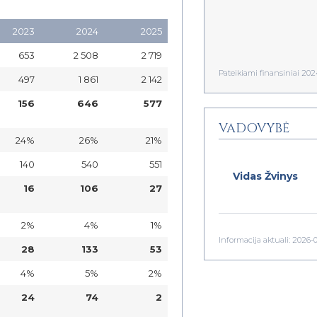
2023
2024
2025
653
2 508
2 719
Pateikiami finansiniai 2
497
1 861
2 142
156
646
577
VADOVYBĖ
24%
26%
21%
140
540
551
Vidas Žvinys
16
106
27
2%
4%
1%
Informacija aktuali: 2026-
28
133
53
4%
5%
2%
24
74
2