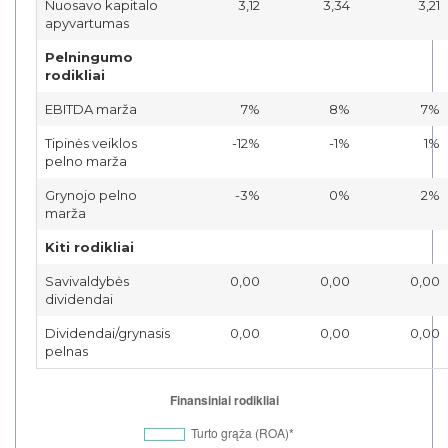
Nuosavo kapitalo
3,12
3,34
3,21
apyvartumas
Pelningumo
rodikliai
EBITDA marža
7%
8%
7%
Tipinės veiklos
-12%
-1%
1%
pelno marža
Grynojo pelno
-3%
0%
2%
marža
Kiti rodikliai
Savivaldybės
0,00
0,00
0,00
dividendai
Dividendai/grynasis
0,00
0,00
0,00
pelnas