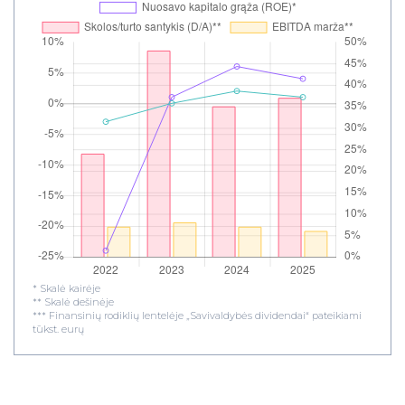
* Skalė kairėje
** Skalė dešinėje
*** Finansinių rodiklių lentelėje „Savivaldybės dividendai“ pateikiami
tūkst. eurų