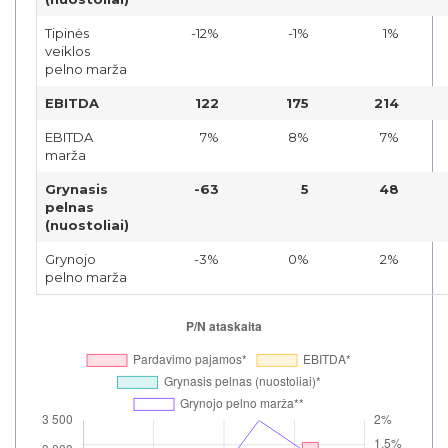
Tipinės
-12%
-1%
1%
veiklos
pelno marža
EBITDA
122
175
214
EBITDA
7%
8%
7%
marža
Grynasis
-63
5
48
pelnas
(nuostoliai)
Grynojo
-3%
0%
2%
pelno marža