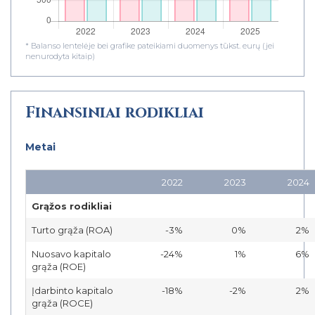
* Balanso lentelėje bei grafike pateikiami duomenys tūkst. eurų (jei
nenurodyta kitaip)
Finansiniai rodikliai
Metai
2022
2023
2024
Grąžos rodikliai
Turto grąža (ROA)
-3%
0%
2%
Nuosavo kapitalo
-24%
1%
6%
grąža (ROE)
Įdarbinto kapitalo
-18%
-2%
2%
grąža (ROCE)