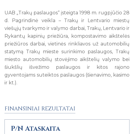
UAB „Trakų paslaugos“ įsteigta 1998 m. rugpjūčio 28
d. Pagrindinė veikla – Trakų ir Lentvario miestų
viešųjų tvarkymo ir valymo darbai, Trakų, Lentvario ir
Rykantų kapinių priežiūra, kompostavimo aikštelės
priežiūros darbai, vietinės rinkliavos už automobilių
statymą Trakų mieste surinkimo paslaugos, Trakų
miesto automobilių stovėjimo aikštelių valymo bei
šiukšlių išvežimo paslaugos ir kitos rajono
gyventojams suteiktos paslaugos (šienavimo, kasimo
ir kt.).
FINANSINIAI REZULTATAI
P/N Ataskaita