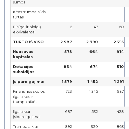
sumos
Kitas trumpalaikis
turtas
Pinigai ir pinigų
6
47
69
ekvivalentai
TURTO IŠ VISO
2 987
2 790
2 715
Nuosavas
573
664
914
kapitalas
Dotacijos,
834
674
510
subsidijos
Įsipareigojimai
1 579
1 452
1 291
Finansinės skolos:
723
1 345
937
ilgalaikės ir
trumpalaikės
Ilgalaikiai
687
532
428
įsipareigojimai
Trumpalaikiai
892
920
863