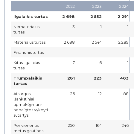
2022
2023
2024
Ilgalaikis turtas
2 698
2 552
2 291
Nematerialus
3
1
1
turtas
Materialus turtas
2 688
2 544
2 289
Finansinis turtas
Kitas ilgalaikis
7
6
1
turtas
Trumpalaikis
281
223
403
turtas
Atsargos,
26
12
88
išankstiniai
apmokėjimai ir
nebaigtos vykdyti
sutartys
Per vienerius
250
164
246
metus gautinos