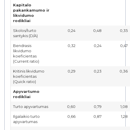
Kapitalo
pakankamumo ir
likvidumo
rodikliai
Skolos/turto
0,24
0,48
0,35
santykis (D/A)
Bendrasis
0,32
0,24
0,47
likvidumo
koeficientas
(Current ratio)
Kritinis likvidumo
0,29
0,23
0,36
koeficientas
(Quick ratio)
Apyvartumo
rodikliai
Turto apyvartumas
0,60
0,79
1,08
Ilgalaikio turto
0,66
0,87
1,28
apyvartumas