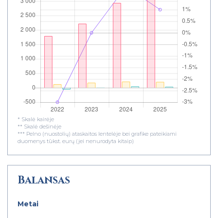
* Skalė kairėje
** Skalė dešinėje
*** Pelno (nuostolių) ataskaitos lentelėje bei grafike pateikiami
duomenys tūkst. eurų (jei nenurodyta kitaip)
Balansas
Metai