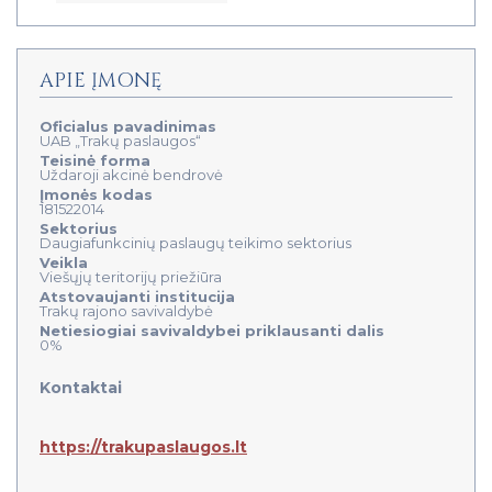
APIE ĮMONĘ
Oficialus pavadinimas
UAB „Trakų paslaugos“
Teisinė forma
Uždaroji akcinė bendrovė
Įmonės kodas
181522014
Sektorius
Daugiafunkcinių paslaugų teikimo sektorius
Veikla
Viešųjų teritorijų priežiūra
Atstovaujanti institucija
Trakų rajono savivaldybė
Netiesiogiai savivaldybei priklausanti dalis
0%
Kontaktai
https://trakupaslaugos.lt