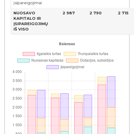
įsipareigojimai
NUOSAVO
2 987
2 790
2 715
KAPITALO IR
ĮSIPAREIGOJIMŲ
IŠ VISO