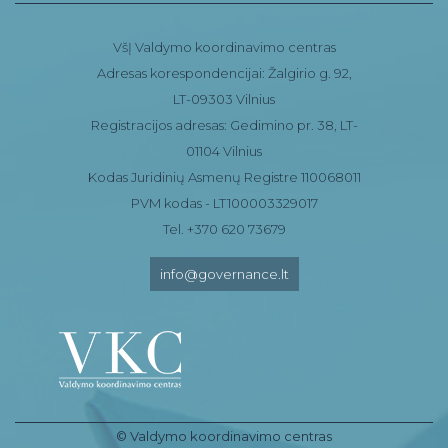
VšĮ Valdymo koordinavimo centras
Adresas korespondencijai: Žalgirio g. 92,
LT-09303 Vilnius
Registracijos adresas: Gedimino pr. 38, LT-
01104 Vilnius
Kodas Juridinių Asmenų Registre 110068011
PVM kodas - LT100003329017
Tel. +370 620 73679
info@governance.lt
© Valdymo koordinavimo centras