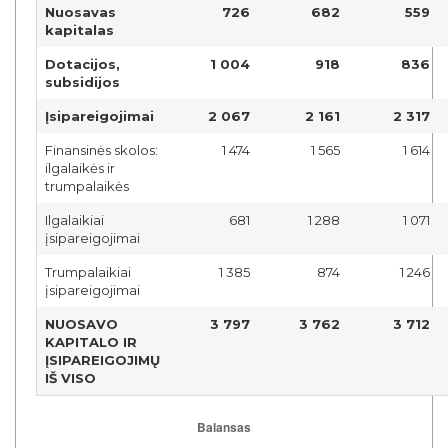
Nuosavas
726
682
559
kapitalas
Dotacijos,
1 004
918
836
subsidijos
Įsipareigojimai
2 067
2 161
2 317
Finansinės skolos:
1 474
1 565
1 614
ilgalaikės ir
trumpalaikės
Ilgalaikiai
681
1 288
1 071
įsipareigojimai
Trumpalaikiai
1 385
874
1 246
įsipareigojimai
NUOSAVO
3 797
3 762
3 712
KAPITALO IR
ĮSIPAREIGOJIMŲ
IŠ VISO