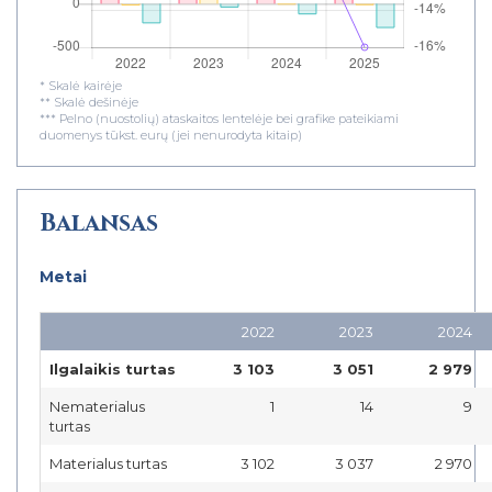
* Skalė kairėje
** Skalė dešinėje
*** Pelno (nuostolių) ataskaitos lentelėje bei grafike pateikiami
duomenys tūkst. eurų (jei nenurodyta kitaip)
Balansas
Metai
2022
2023
2024
Ilgalaikis turtas
3 103
3 051
2 979
Nematerialus
1
14
9
turtas
Materialus turtas
3 102
3 037
2 970