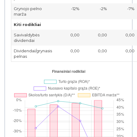
Grynojo pelno
-12%
-2%
-7%
marža
Kiti rodikliai
Savivaldybės
0,00
0,00
0,00
dividendai
Dividendai/grynasis
0,00
0,00
0,00
pelnas