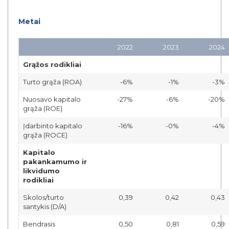
Metai
2022
2023
2024
Grąžos rodikliai
Turto grąža (ROA)
-6%
-1%
-3%
Nuosavo kapitalo
-27%
-6%
-20%
grąža (ROE)
Įdarbinto kapitalo
-16%
-0%
-4%
grąža (ROCE)
Kapitalo
pakankamumo ir
likvidumo
rodikliai
Skolos/turto
0,39
0,42
0,43
santykis (D/A)
Bendrasis
0,50
0,81
0,59