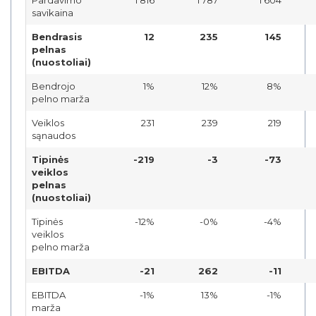
savikaina
Bendrasis
12
235
145
pelnas
(nuostoliai)
Bendrojo
1%
12%
8%
pelno marža
Veiklos
231
239
219
sąnaudos
Tipinės
-219
-3
-73
veiklos
pelnas
(nuostoliai)
Tipinės
-12%
-0%
-4%
veiklos
pelno marža
EBITDA
-21
262
-11
EBITDA
-1%
13%
-1%
marža