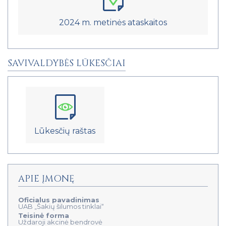
2024 m. metinės ataskaitos
SAVIVALDYBĖS LŪKESČIAI
Lūkesčių raštas
APIE ĮMONĘ
Oficialus pavadinimas
UAB „Šakių šilumos tinklai“
Teisinė forma
Uždaroji akcinė bendrovė