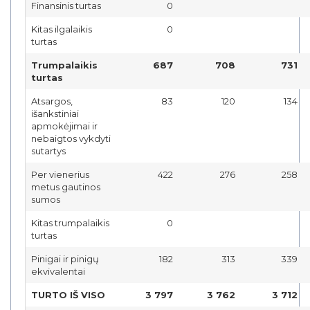
Finansinis turtas
0
Kitas ilgalaikis
0
turtas
Trumpalaikis
687
708
731
turtas
Atsargos,
83
120
134
išankstiniai
apmokėjimai ir
nebaigtos vykdyti
sutartys
Per vienerius
422
276
258
metus gautinos
sumos
Kitas trumpalaikis
0
turtas
Pinigai ir pinigų
182
313
339
ekvivalentai
TURTO IŠ VISO
3 797
3 762
3 712