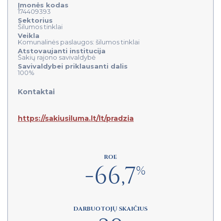
Įmonės kodas
174409393
Sektorius
Šilumos tinklai
Veikla
Komunalinės paslaugos: šilumos tinklai
Atstovaujanti institucija
Šakių rajono savivaldybė
Savivaldybei priklausanti dalis
100%
Kontaktai
https://sakiusiluma.lt/lt/pradzia
ROE
-66,7
%
DARBUOTOJŲ SKAIČIUS