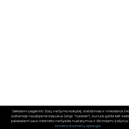
Siekdami pagerinti Jūsų naršymo kokybę, statistiniais ir rinkodaros tiksl
svetainėje naudojame slapukus (angl. "cookies"), kuriuos galite bet kad
pakeisdami savo interneto naršyklės nustatymus ir ištrindami įrašytus
Asmens duomenų apsauga