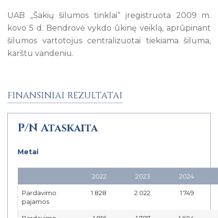
UAB „Šakių šilumos tinklai“ įregistruota 2009 m.
kovo 5 d. Bendrovė vykdo ūkinę veiklą, aprūpinant
šilumos vartotojus centralizuotai tiekiama šiluma,
karštu vandeniu.
FINANSINIAI REZULTATAI
P/N Ataskaita
Metai
2022
2023
2024
Pardavimo
1 828
2 022
1 749
pajamos
Pardavimo
1 816
1 787
1 604