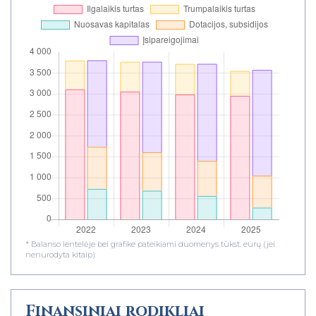
* Balanso lentelėje bei grafike pateikiami duomenys tūkst. eurų (jei
nenurodyta kitaip)
Finansiniai rodikliai