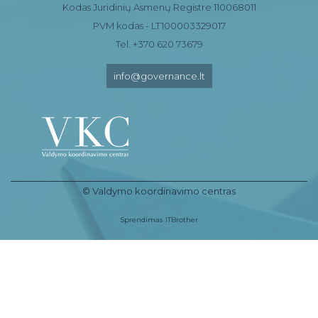
Kodas Juridinių Asmenų Registre 110068011
PVM kodas - LT100003329017
Tel. +370 620 73679
info@governance.lt
© Valdymo koordinavimo centras
Sprendimas
ITBrother