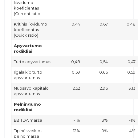
likvidumo
koeficientas
(Current ratio)
Kritinis likvidumo
0,44
0,67
0,48
koeficientas
(Quick ratio)
Apyvartumo
rodikliai
Turto apyvartumas
0,48
0,54
0,47
Ilgalaikio turto
0,59
0,66
0,59
apyvartumas
Nuosavo kapitalo
2,52
2,96
3,13
apyvartumas
Pelningumo
rodikliai
EBITDA marža
-1%
13%
-1%
Tipinės veiklos
-12%
-0%
-4%
pelno marža