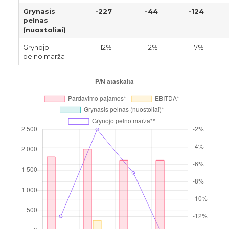
Grynasis
-227
-44
-124
pelnas
(nuostoliai)
Grynojo
-12%
-2%
-7%
pelno marža