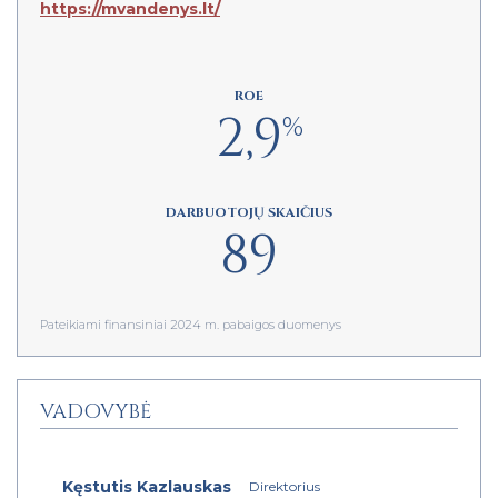
https://mvandenys.lt/
ROE
2,9
%
DARBUOTOJŲ SKAIČIUS
89
Pateikiami finansiniai 2024 m. pabaigos duomenys
VADOVYBĖ
Kęstutis Kazlauskas
Direktorius