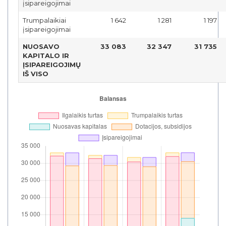
įsipareigojimai
Trumpalaikiai
1 642
1 281
1 197
įsipareigojimai
NUOSAVO
33 083
32 347
31 735
KAPITALO IR
ĮSIPAREIGOJIMŲ
IŠ VISO