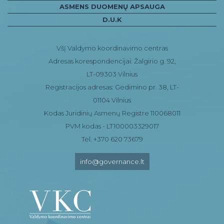
ASMENS DUOMENŲ APSAUGA
D.U.K
VšĮ Valdymo koordinavimo centras
Adresas korespondencijai: Žalgirio g. 92,
LT-09303 Vilnius
Registracijos adresas: Gedimino pr. 38, LT-
01104 Vilnius
Kodas Juridinių Asmenų Registre 110068011
PVM kodas - LT100003329017
Tel. +370 620 73679
info@governance.lt