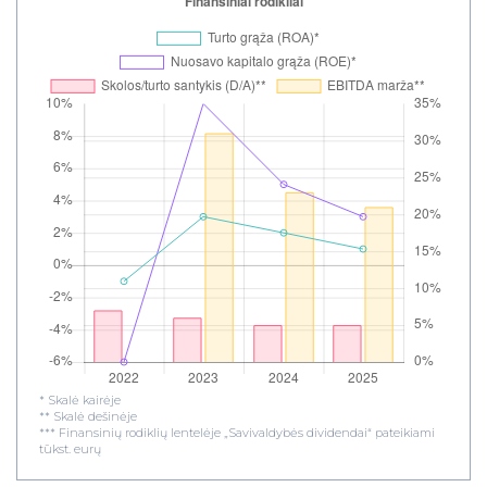
* Skalė kairėje
** Skalė dešinėje
*** Finansinių rodiklių lentelėje „Savivaldybės dividendai“ pateikiami
tūkst. eurų