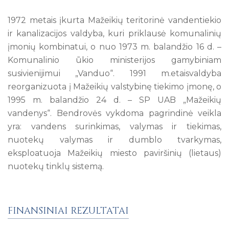
1972 metais įkurta Mažeikių teritorinė vandentiekio
ir kanalizacijos valdyba, kuri priklausė komunalinių
įmonių kombinatui, o nuo 1973 m. balandžio 16 d. –
Komunalinio ūkio ministerijos gamybiniam
susivienijimui „Vanduo“. 1991 m.etaisvaldyba
reorganizuota į Mažeikių valstybinę tiekimo įmonę, o
1995 m. balandžio 24 d. – SP UAB „Mažeikių
vandenys“. Bendrovės vykdoma pagrindinė veikla
yra: vandens surinkimas, valymas ir tiekimas,
nuotekų valymas ir dumblo tvarkymas,
eksploatuoja Mažeikių miesto paviršinių (lietaus)
nuotekų tinklų sistemą.
FINANSINIAI REZULTATAI