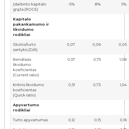
Įdarbinto kapitalo
-5%
8%
5%
grąža (ROCE)
Kapitalo
pakankamumo ir
likvidumo
rodikliai
Skolos/turto
0,07
0,06
0,05
santykis (D/A)
Bendrasis
0,57
0,75
1,08
likvidumo
koeficientas
(Current ratio)
Kritinis likvidumo
0,51
0,73
1,04
koeficientas
(Quick ratio)
Apyvartumo
rodikliai
Turto apyvartumas
0,12
0,15
0,16