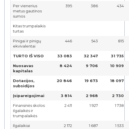
Per vienerius
395
386
434
metus gautinos
sumos
Kitas trumpalaikis
turtas
Pinigai ir pinigų
446
543
815
ekvivalentai
TURTO IŠ VISO
33 083
32 347
31 735
Nuosavas
8 424
9 706
10 909
kapitalas
Dotacijos,
20 846
19 673
18 097
subsidijos
Įsipareigojimai
3 814
2 968
2 730
Finansinės skolos:
2 411
1 927
1 738
ilgalaikės ir
trumpalaikės
Ilgalaikiai
2 172
1 687
1 533