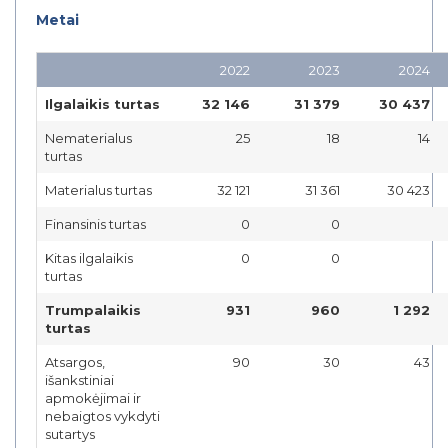
Metai
2022
2023
2024
Ilgalaikis turtas
32 146
31 379
30 437
Nematerialus
25
18
14
turtas
Materialus turtas
32 121
31 361
30 423
Finansinis turtas
0
0
Kitas ilgalaikis
0
0
turtas
Trumpalaikis
931
960
1 292
turtas
Atsargos,
90
30
43
išankstiniai
apmokėjimai ir
nebaigtos vykdyti
sutartys