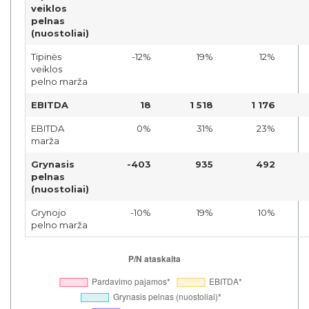
veiklos
pelnas
(nuostoliai)
Tipinės
-12%
19%
12%
veiklos
pelno marža
EBITDA
18
1 518
1 176
EBITDA
0%
31%
23%
marža
Grynasis
-403
935
492
pelnas
(nuostoliai)
Grynojo
-10%
19%
10%
pelno marža