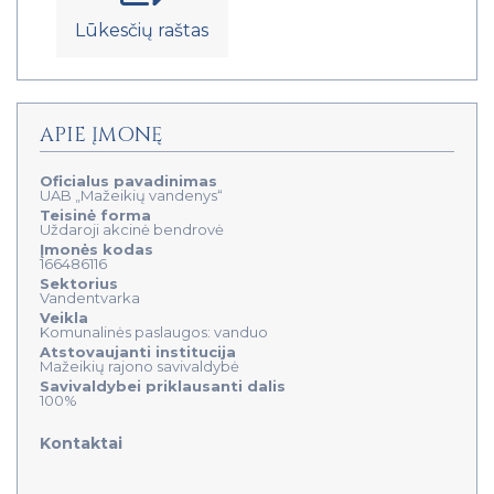
Lūkesčių raštas
APIE ĮMONĘ
Oficialus pavadinimas
UAB „Mažeikių vandenys“
Teisinė forma
Uždaroji akcinė bendrovė
Įmonės kodas
166486116
Sektorius
Vandentvarka
Veikla
Komunalinės paslaugos: vanduo
Atstovaujanti institucija
Mažeikių rajono savivaldybė
Savivaldybei priklausanti dalis
100%
Kontaktai