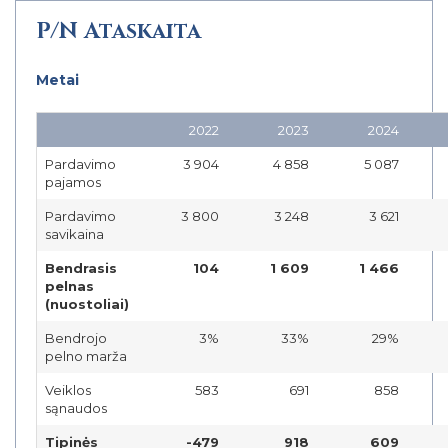
P/N Ataskaita
Metai
2022
2023
2024
Pardavimo
3 904
4 858
5 087
pajamos
Pardavimo
3 800
3 248
3 621
savikaina
Bendrasis
104
1 609
1 466
pelnas
(nuostoliai)
Bendrojo
3%
33%
29%
pelno marža
Veiklos
583
691
858
sąnaudos
Tipinės
-479
918
609