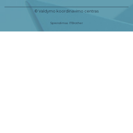
© Valdymo koordinavimo centras
Sprendimas
ITBrother