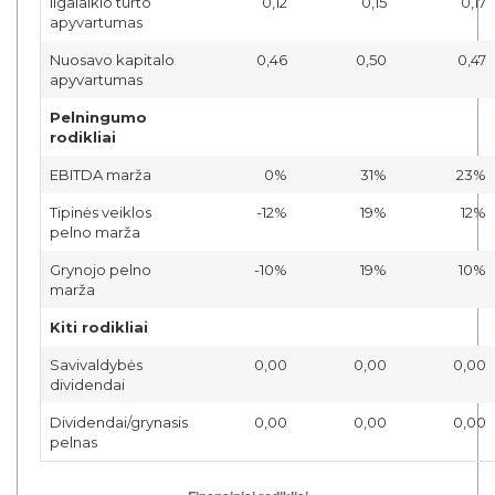
Ilgalaikio turto
0,12
0,15
0,17
apyvartumas
Nuosavo kapitalo
0,46
0,50
0,47
apyvartumas
Pelningumo
rodikliai
EBITDA marža
0%
31%
23%
Tipinės veiklos
-12%
19%
12%
pelno marža
Grynojo pelno
-10%
19%
10%
marža
Kiti rodikliai
Savivaldybės
0,00
0,00
0,00
dividendai
Dividendai/grynasis
0,00
0,00
0,00
pelnas