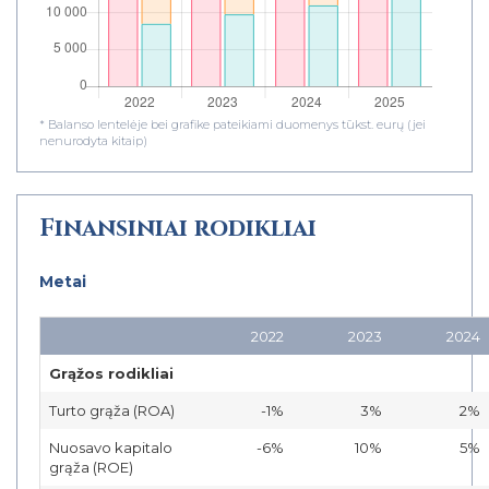
* Balanso lentelėje bei grafike pateikiami duomenys tūkst. eurų (jei
nenurodyta kitaip)
Finansiniai rodikliai
Metai
2022
2023
2024
Grąžos rodikliai
Turto grąža (ROA)
-1%
3%
2%
Nuosavo kapitalo
-6%
10%
5%
grąža (ROE)