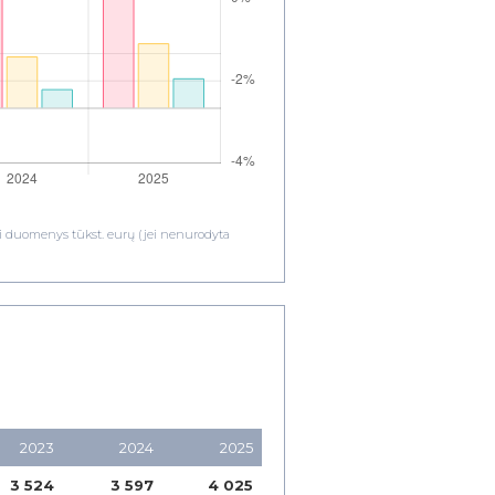
ami duomenys tūkst. eurų (jei nenurodyta
2023
2024
2025
3 524
3 597
4 025