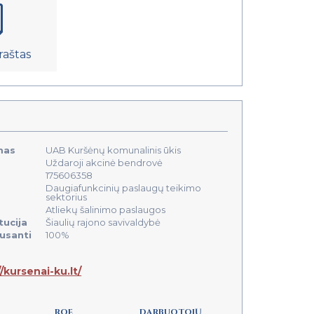
raštas
mas
UAB Kuršėnų komunalinis ūkis
Uždaroji akcinė bendrovė
175606358
Daugiafunkcinių paslaugų teikimo
sektorius
Atliekų šalinimo paslaugos
tucija
Šiaulių rajono savivaldybė
ausanti
100%
//kursenai-ku.lt/
ROE
DARBUOTOJŲ