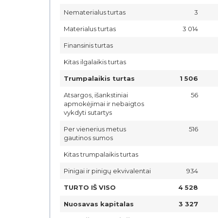
Nematerialus turtas
3
Materialus turtas
3 014
Finansinis turtas
Kitas ilgalaikis turtas
Trumpalaikis turtas
1 506
Atsargos, išankstiniai
56
apmokėjimai ir nebaigtos
vykdyti sutartys
Per vienerius metus
516
gautinos sumos
Kitas trumpalaikis turtas
Pinigai ir pinigų ekvivalentai
934
TURTO IŠ VISO
4 528
Nuosavas kapitalas
3 327