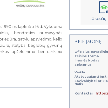
Lūkesčių 
 1990 m. lapkričio 16 d. Vykdoma
ninkų bendrosios nuosavybės
priežiūra, gatvių apšvietimo, kelio
APIE ĮMONĘ
iežiūra, statyba, beglobių gyvūnų
linkos apželdinimo bei rankinio
Oficialus pavadini
Teisinė forma
Įmonės kodas
Sektorius
Veikla
Atstovaujanti insti
Savivaldybei prikl
dalis
Kontaktai
https: