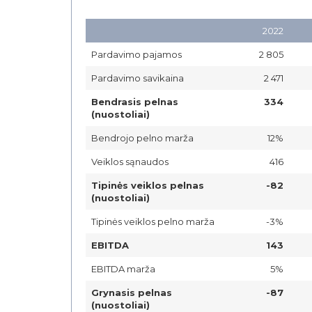
2022
Pardavimo pajamos
2 805
Pardavimo savikaina
2 471
Bendrasis pelnas
334
(nuostoliai)
Bendrojo pelno marža
12%
Veiklos sąnaudos
416
Tipinės veiklos pelnas
-82
(nuostoliai)
Tipinės veiklos pelno marža
-3%
EBITDA
143
EBITDA marža
5%
Grynasis pelnas
-87
(nuostoliai)