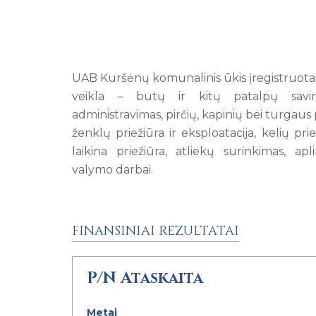
UAB Kuršėnų komunalinis ūkis įregistruotas
veikla – butų ir kitų patalpų savi
administravimas, pirčių, kapinių bei turgaus 
ženklų priežiūra ir eksploatacija, kelių pr
laikina priežiūra, atliekų surinkimas, ap
valymo darbai.
FINANSINIAI REZULTATAI
P/N Ataskaita
Metai