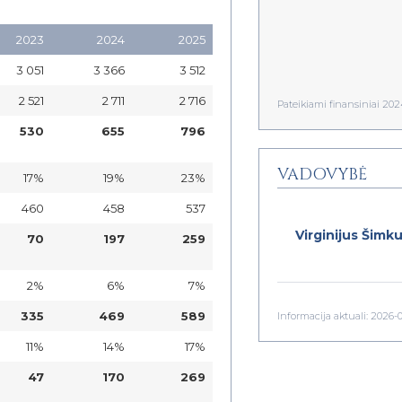
2023
2024
2025
3 051
3 366
3 512
2 521
2 711
2 716
Pateikiami finansiniai 2
530
655
796
VADOVYBĖ
17%
19%
23%
460
458
537
Virginijus Šimk
70
197
259
2%
6%
7%
335
469
589
Informacija aktuali: 2026-
11%
14%
17%
47
170
269