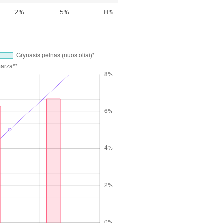
2%
5%
8%