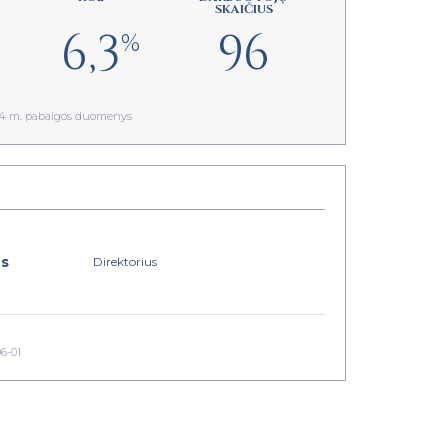
SKAIČIUS
6,3
96
%
024 m. pabaigos duomenys
us
Direktorius
06-01