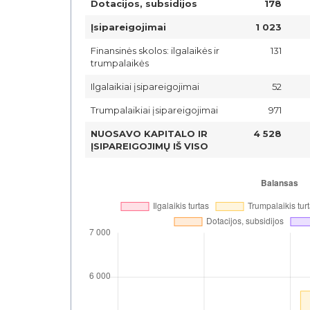
Dotacijos, subsidijos
178
Įsipareigojimai
1 023
Finansinės skolos: ilgalaikės ir
131
trumpalaikės
Ilgalaikiai įsipareigojimai
52
Trumpalaikiai įsipareigojimai
971
NUOSAVO KAPITALO IR
4 528
ĮSIPAREIGOJIMŲ IŠ VISO