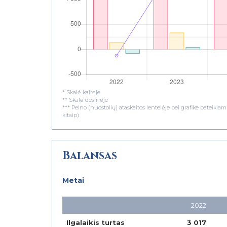
* Skalė kairėje
** Skalė dešinėje
*** Pelno (nuostolių) ataskaitos lentelėje bei grafike pateiki
kitaip)
Balansas
Metai
2022
Ilgalaikis turtas
3 017