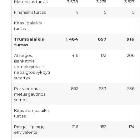
Materialus turtas
3 338
3 275
3 527
Finansinis turtas
4
5
5
Kitas ilgalaikis
turtas
Trumpalaikis
1 484
857
916
turtas
Atsargos,
416
172
206
išankstiniai
apmokėjimai ir
nebaigtos vykdyti
sutartys
Per vienerius
852
533
536
metus gautinos
sumos
Kitas trumpalaikis
turtas
Pinigai ir pinigų
216
152
174
ekvivalentai