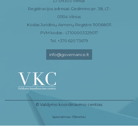
LT-09303 Vilnius
Registracijos adresas: Gedimino pr. 38, LT-
01104 Vilnius
Kodas Juridinių Asmenų Registre 110068011
PVM kodas - LT100003329017
Tel. +370 620 73679
info@governance.lt
© Valdymo koordinavimo centras
Sprendimas
ITBrother