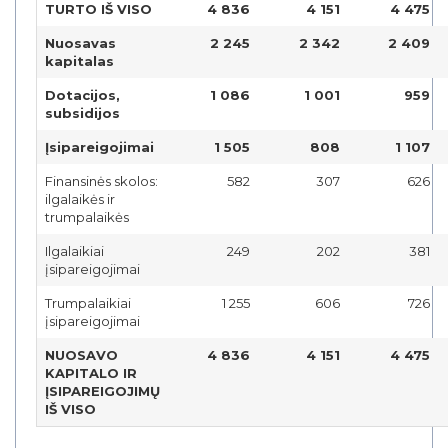
TURTO IŠ VISO
4 836
4 151
4 475
Nuosavas
2 245
2 342
2 409
kapitalas
Dotacijos,
1 086
1 001
959
subsidijos
Įsipareigojimai
1 505
808
1 107
Finansinės skolos:
582
307
626
ilgalaikės ir
trumpalaikės
Ilgalaikiai
249
202
381
įsipareigojimai
Trumpalaikiai
1 255
606
726
įsipareigojimai
NUOSAVO
4 836
4 151
4 475
KAPITALO IR
ĮSIPAREIGOJIMŲ
IŠ VISO