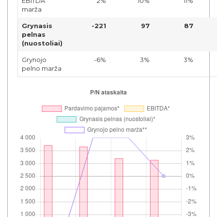
EBITDA
2%
10%
11%
marža
Grynasis
-221
97
87
pelnas
(nuostoliai)
Grynojo
-6%
3%
3%
pelno marža