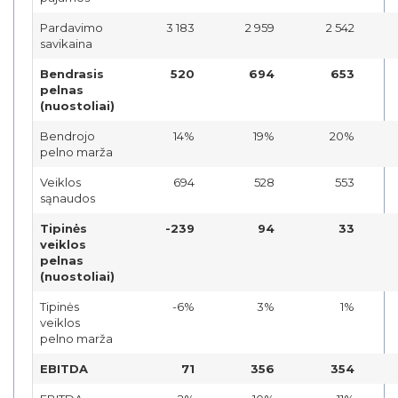
Pardavimo
3 183
2 959
2 542
savikaina
Bendrasis
520
694
653
pelnas
(nuostoliai)
Bendrojo
14%
19%
20%
pelno marža
Veiklos
694
528
553
sąnaudos
Tipinės
-239
94
33
veiklos
pelnas
(nuostoliai)
Tipinės
-6%
3%
1%
veiklos
pelno marža
EBITDA
71
356
354