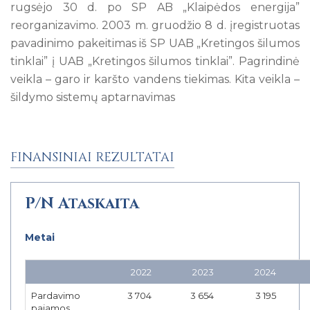
rugsėjo 30 d. po SP AB „Klaipėdos energija”
reorganizavimo. 2003 m. gruodžio 8 d. įregistruotas
pavadinimo pakeitimas iš SP UAB „Kretingos šilumos
tinklai” į UAB „Kretingos šilumos tinklai”. Pagrindinė
veikla – garo ir karšto vandens tiekimas. Kita veikla –
šildymo sistemų aptarnavimas
FINANSINIAI REZULTATAI
P/N Ataskaita
Metai
2022
2023
2024
Pardavimo
3 704
3 654
3 195
pajamos