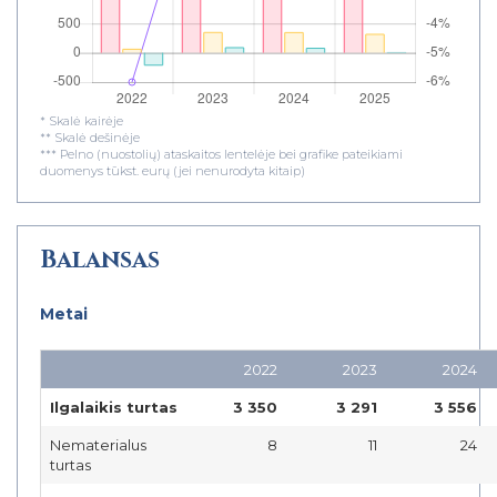
* Skalė kairėje
** Skalė dešinėje
*** Pelno (nuostolių) ataskaitos lentelėje bei grafike pateikiami
duomenys tūkst. eurų (jei nenurodyta kitaip)
Balansas
Metai
2022
2023
2024
Ilgalaikis turtas
3 350
3 291
3 556
Nematerialus
8
11
24
turtas