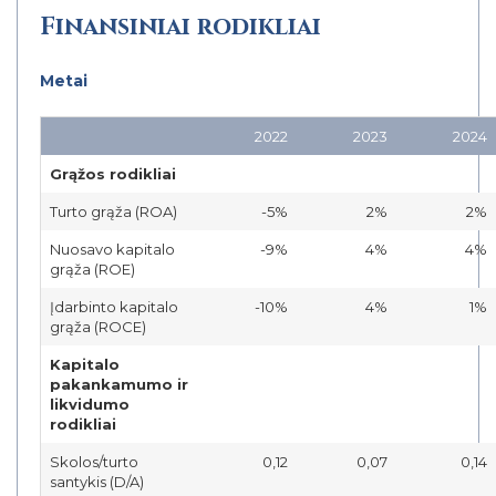
Finansiniai rodikliai
Metai
2022
2023
2024
Grąžos rodikliai
Turto grąža (ROA)
-5%
2%
2%
Nuosavo kapitalo
-9%
4%
4%
grąža (ROE)
Įdarbinto kapitalo
-10%
4%
1%
grąža (ROCE)
Kapitalo
pakankamumo ir
likvidumo
rodikliai
Skolos/turto
0,12
0,07
0,14
santykis (D/A)