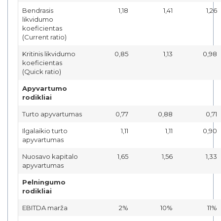
Bendrasis
1,18
1,41
1,26
likvidumo
koeficientas
(Current ratio)
Kritinis likvidumo
0,85
1,13
0,98
koeficientas
(Quick ratio)
Apyvartumo
rodikliai
Turto apyvartumas
0,77
0,88
0,71
Ilgalaikio turto
1,11
1,11
0,90
apyvartumas
Nuosavo kapitalo
1,65
1,56
1,33
apyvartumas
Pelningumo
rodikliai
EBITDA marža
2%
10%
11%