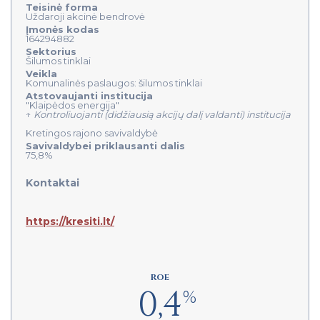
Teisinė forma
Uždaroji akcinė bendrovė
Įmonės kodas
164294882
Sektorius
Šilumos tinklai
Veikla
Komunalinės paslaugos: šilumos tinklai
Atstovaujanti institucija
"Klaipėdos energija"
↑
Kontroliuojanti (didžiausią akcijų dalį valdanti) institucija
Kretingos rajono savivaldybė
Savivaldybei priklausanti dalis
75,8%
Kontaktai
https://kresiti.lt/
ROE
0,4
%