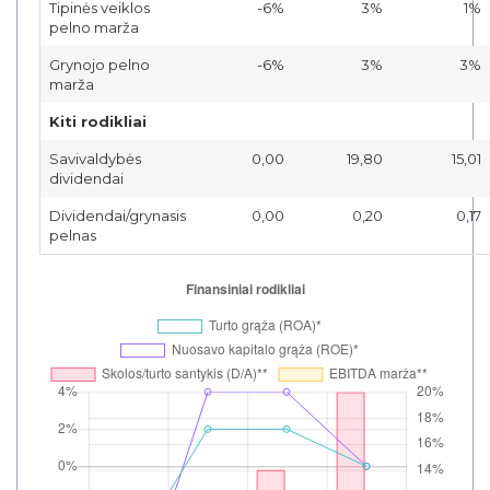
Tipinės veiklos
-6%
3%
1%
pelno marža
Grynojo pelno
-6%
3%
3%
marža
Kiti rodikliai
Savivaldybės
0,00
19,80
15,01
dividendai
Dividendai/grynasis
0,00
0,20
0,17
pelnas