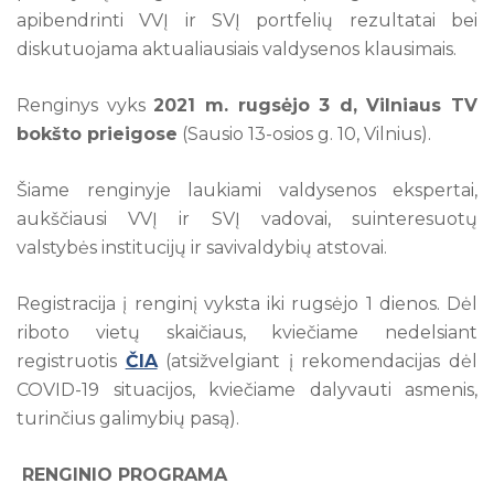
apibendrinti VVĮ ir SVĮ portfelių rezultatai bei
diskutuojama aktualiausiais valdysenos klausimais.
Renginys vyks
2021 m. rugsėjo 3 d, Vilniaus TV
bokšto prieigose
(Sausio 13-osios g. 10, Vilnius).
Šiame renginyje laukiami valdysenos ekspertai,
aukščiausi VVĮ ir SVĮ vadovai, suinteresuotų
valstybės institucijų ir savivaldybių atstovai.
Registracija į renginį vyksta iki rugsėjo 1 dienos. Dėl
riboto vietų skaičiaus, kviečiame nedelsiant
registruotis
ČIA
(atsižvelgiant į rekomendacijas dėl
COVID-19 situacijos, kviečiame dalyvauti asmenis,
turinčius galimybių pasą).
RENGINIO PROGRAMA