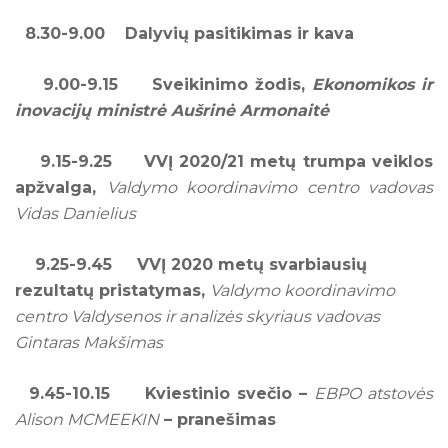
8.
30-9.
00 Dalyvių pasitikimas ir
kava
9.
00-9.
15 Sveikinimo žodis,
Ekonomikos ir
inovacijų ministrė Aušrinė Armonaitė
9.
15-9.
25
VVĮ 2020/21
metų trumpa veiklos
apžvalga,
Valdymo koordinavimo centro vadovas
Vidas Danielius
9.25-9.45 VVĮ 2020 metų svarbiausių
rezultatų pristatymas,
Valdymo koordinavimo
centro Valdysenos ir analizės skyriaus vadovas
Gintaras Makšimas
9.
45-10.
15 Kviestinio svečio –
EBPO atstovės
Alison MCMEEKIN
– pranešimas