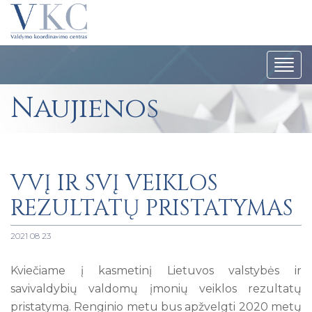
Navig
Naujienos
VVĮ IR SVĮ VEIKLOS
REZULTATŲ PRISTATYMAS
2021 08 23
Kviečiame į kasmetinį Lietuvos valstybės ir
savivaldybių valdomų įmonių veiklos rezultatų
pristatymą. Renginio metu bus apžvelgti 2020 metų