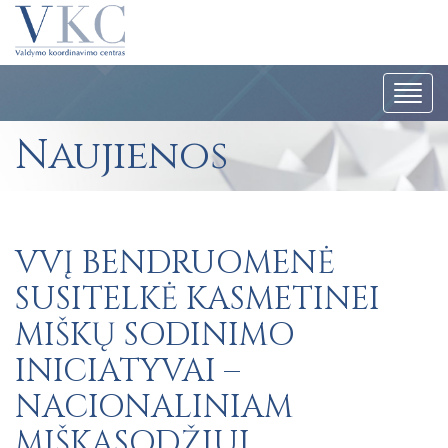
Navig
Naujienos
VVĮ BENDRUOMENĖ
SUSITELKĖ KASMETINEI
MIŠKŲ SODINIMO
INICIATYVAI –
NACIONALINIAM
MIŠKASODŽIUI