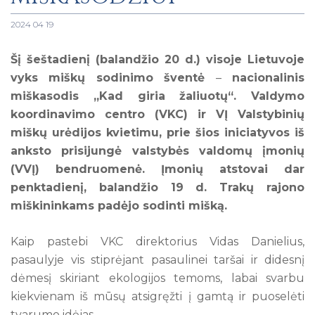
2024 04 19
Šį šeštadienį (balandžio 20 d.) visoje Lietuvoje
vyks miškų sodinimo šventė
–
nacionalinis
miškasodis „Kad giria žaliuotų“. Valdymo
koordinavimo centro (VKC) ir VĮ Valstybinių
miškų urėdijos kvietimu, prie šios iniciatyvos iš
anksto prisijungė valstybės valdomų įmonių
(VVĮ) bendruomenė. Įmonių atstovai dar
penktadienį, balandžio 19 d. Trakų rajono
miškininkams padėjo sodinti mišką.
Kaip pastebi VKC direktorius Vidas Danielius,
pasaulyje vis stiprėjant pasaulinei taršai ir didesnį
dėmesį skiriant ekologijos temoms, labai svarbu
kiekvienam iš mūsų atsigręžti į gamtą ir puoselėti
tvarumo idėjas.