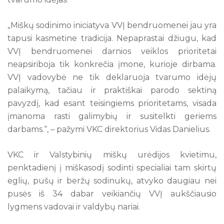
„Miškų sodinimo iniciatyva VVĮ bendruomenei jau yra
tapusi kasmetine tradicija. Nepaprastai džiugu, kad
VVĮ bendruomenei darnios veiklos prioritetai
neapsiriboja tik konkrečia įmone, kurioje dirbama.
VVĮ vadovybė ne tik deklaruoja tvarumo idėjų
palaikymą, tačiau ir praktiškai parodo sektiną
pavyzdį, kad esant teisingiems prioritetams, visada
įmanoma rasti galimybių ir susitelkti geriems
darbams.“, – pažymi VKC direktorius Vidas Danielius.
VKC ir Valstybinių miškų urėdijos kvietimu,
penktadienį į miškasodį sodinti specialiai tam skirtų
eglių, pušų ir beržų sodinukų, atvyko daugiau nei
pusės iš 34 dabar veikiančių VVĮ aukščiausio
lygmens vadovai ir valdybų nariai.