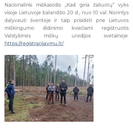
Nacionalinis miškasodis „Kad giria žaliuotų“ vyks
visoje Lietuvoje balandžio 20 d., nuo 10 val. Norintys
dalyvauti šventėje ir taip prisidėti prie Lietuvos
miškingumo didinimo kviečiami registruotis
Valstybinės miškų urėdijos svetainėje:
https://registracija.vmu.lt/