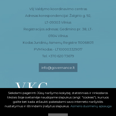
VšĮ Valdymo koordinavimo centras
Adresas korespondencijai: Žalgirio g. 92,
LT-09303 Vilnius
Registracijos adresas: Gedimino pr. 38, LT-
01104 Vilnius
Kodas Juridinių Asmenų Registre 110068011
PVM kodas - LT100003329017
Tel. +370 620 73679
info@governance.lt
Siekdami pagerinti Jūsų naršymo kokybę, statistiniais ir rinkodaros
tikslais šioje svetainėje naudojame slapukus (angl. "cookies"), kuriuos
galite bet kada atšaukti pakeisdami savo interneto naršyklės
nustatymus ir ištrindami įrašytus slapukus.
Asmens duomenų apsauga
© Valdymo koordinavimo centras