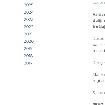
2020 08 1
2025
2024
Valdy
2023
dalij
trečia
2022
2021
Darbuo
2020
patirt
2019
metoda
2018
Rengin
2017
Maloni
regist
Šis re
RENG