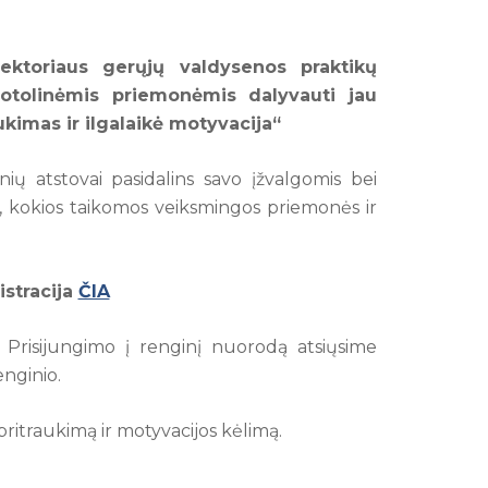
ektoriaus gerųjų valdysenos praktikų
nuotolinėmis priemonėmis dalyvauti jau
kimas ir ilgalaikė motyvacija“
ių atstovai pasidalins savo įžvalgomis bei
s, kokios taikomos veiksmingos priemonės ir
istracija
ČIA
. Prisijungimo į renginį nuorodą atsiųsime
enginio.
ritraukimą ir motyvacijos kėlimą.