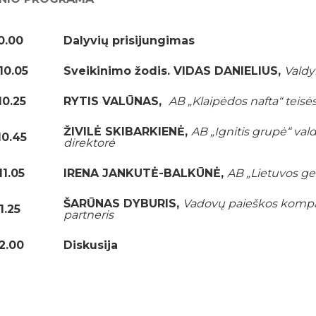
0.00
Dalyvių prisijungimas
10.05
Sveikinimo žodis.
VIDAS DANIELIUS,
Valdy
10.25
RYTIS VALŪNAS,
AB „Klaipėdos nafta“ teisė
ŽIVILĖ SKIBARKIENĖ,
AB „Ignitis grupė“ val
10.45
direktorė
11.05
IRENA JANKUTĖ-BALKŪNĖ,
AB „Lietuvos ge
ŠARŪNAS DYBURIS,
Vadovų paieškos kompan
1.25
partneris
12.00
Diskusija