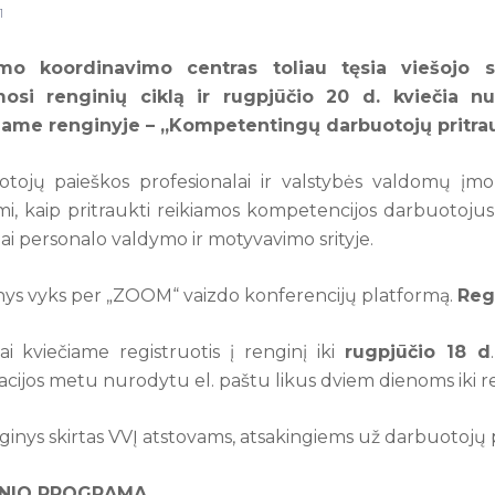
1
mo koordinavimo centras toliau tęsia viešojo s
imosi renginių ciklą ir rugpjūčio 20 d. kviečia 
jame renginyje – „Kompetentingų darbuotojų pritrau
tojų paieškos profesionalai ir valstybės valdomų įmon
imi, kaip pritraukti reikiamos kompetencijos darbuotoju
i personalo valdymo ir motyvavimo srityje.
ys vyks per „ZOOM“ vaizdo konferencijų platformą.
Reg
ai kviečiame registruotis į renginį iki
rugpjūčio 18 d
racijos metu nurodytu el. paštu likus dviem dienoms iki r
nginys skirtas VVĮ atstovams, atsakingiems už darbuotojų p
INIO PROGRAMA