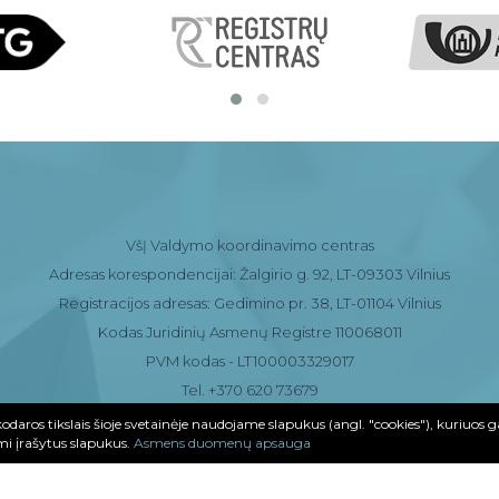
VšĮ Valdymo koordinavimo centras
Adresas korespondencijai: Žalgirio g. 92, LT-09303 Vilnius
Registracijos adresas: Gedimino pr. 38, LT-01104 Vilnius
Kodas Juridinių Asmenų Registre 110068011
PVM kodas - LT100003329017
Tel. +370 620 73679
odaros tikslais šioje svetainėje naudojame slapukus (angl. "cookies"), kuriuos g
info@governance.lt
mi įrašytus slapukus.
Asmens duomenų apsauga