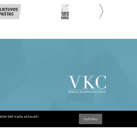
〉
alite bet kada atšaukti
Sutinku