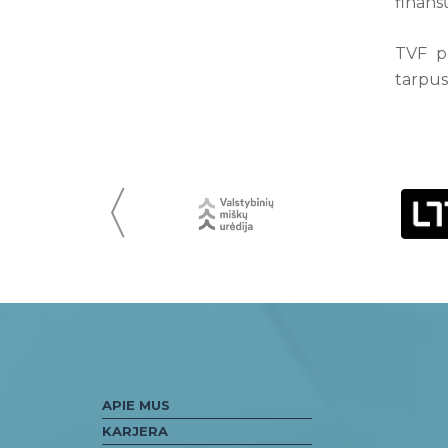
finans
TVF pe
tarpus
〈
APIE MUS
KARJERA