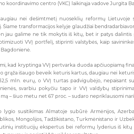
o koordinavimo centro (VKC) laikinąja vadove Jurgita B
augiau nei dešimtmetį nuoseklių reformų Lietuvoje 
. Šiame transformacijos kelyje glaudžiai bendradarbiav
n jau galime ne tik mokytis iš kitų, bet ir patys dalintis
timizuoti VVĮ portfelį, stiprinti valstybės, kaip savinink
. Bagdonienė.
ymi, kad kryptinga VVĮ pertvarka duoda apčiuopiamą fin
lo grąža išaugo beveik keturis kartus, daugiau nei keturis
232,5 mln. eurų, o VVĮ turtas padvigubėjo, nepaisant s
ienės, svarbiu pokyčiu tapo ir VVĮ valdybų stiprinima
ą – šiuo metu net 67 proc. – sudaro nepriklausomi naria
 lygio susitikimas Almatoje subūrė Armėnijos, Azerbai
likos, Mongolijos, Tadžikistano, Turkmėnistano ir Uzbeki
tinių institucijų ekspertus bei reformų lyderius iš kitų ša