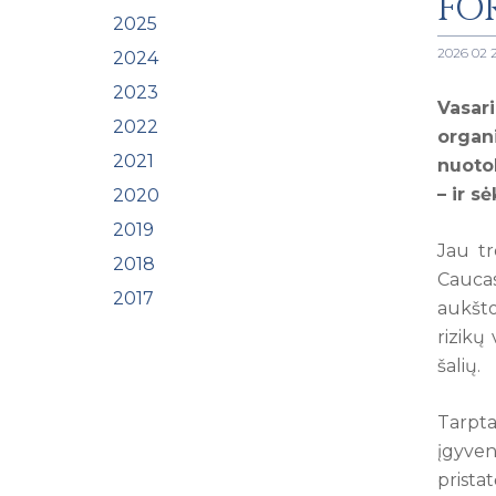
FO
2025
2026 02 
2024
2023
Vasar
2022
organ
2021
nuotol
– ir s
2020
2019
Jau tr
2018
Caucas
2017
aukšto
rizikų
šalių.
Tarpta
įgyven
prista