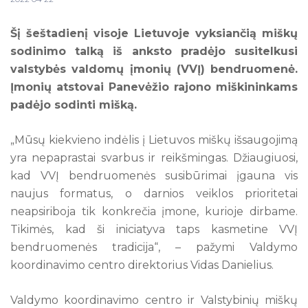
Šį šeštadienį visoje Lietuvoje vyksiančią miškų
sodinimo talką iš anksto pradėjo susitelkusi
valstybės valdomų įmonių (VVĮ) bendruomenė.
Įmonių atstovai Panevėžio rajono miškininkams
padėjo sodinti mišką.
„Mūsų kiekvieno indėlis į Lietuvos miškų išsaugojimą
yra nepaprastai svarbus ir reikšmingas. Džiaugiuosi,
kad VVĮ bendruomenės susibūrimai įgauna vis
naujus formatus, o darnios veiklos prioritetai
neapsiriboja tik konkrečia įmone, kurioje dirbame.
Tikimės, kad ši iniciatyva taps kasmetine VVĮ
bendruomenės tradicija“, – pažymi Valdymo
koordinavimo centro direktorius Vidas Danielius.
Valdymo koordinavimo centro ir Valstybinių miškų