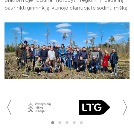
platformoje būtina nurodyti regioninį padalinį ir
pasirinkti girininkiją, kurioje planuojate sodinti mišką.
〈