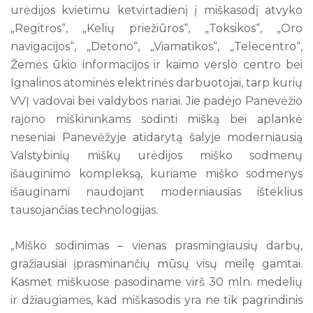
urėdijos kvietimu ketvirtadienį į miškasodį atvyko
„Regitros“, „Kelių priežiūros“, „Toksikos“, „Oro
navigacijos“, „Detono“, „Viamatikos“, „Telecentro“,
Žemės ūkio informacijos ir kaimo verslo centro bei
Ignalinos atominės elektrinės darbuotojai, tarp kurių
VVĮ vadovai bei valdybos nariai. Jie padėjo Panevėžio
rajono miškininkams sodinti mišką bei aplankė
neseniai Panevėžyje atidarytą šalyje moderniausią
Valstybinių miškų urėdijos miško sodmenų
išauginimo kompleksą, kuriame miško sodmenys
išauginami naudojant moderniausias išteklius
tausojančias technologijas.
„Miško sodinimas – vienas prasmingiausių darbų,
gražiausiai įprasminančių mūsų visų meilę gamtai.
Kasmet miškuose pasodiname virš 30 mln. medelių
ir džiaugiamės, kad miškasodis yra ne tik pagrindinis