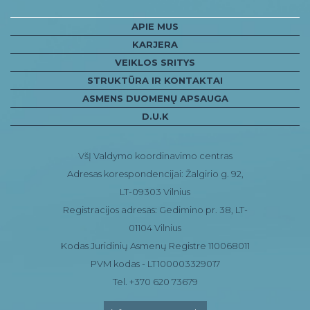
APIE MUS
KARJERA
VEIKLOS SRITYS
STRUKTŪRA IR KONTAKTAI
ASMENS DUOMENŲ APSAUGA
D.U.K
VšĮ Valdymo koordinavimo centras
Adresas korespondencijai: Žalgirio g. 92,
LT-09303 Vilnius
Registracijos adresas: Gedimino pr. 38, LT-
01104 Vilnius
Kodas Juridinių Asmenų Registre 110068011
PVM kodas - LT100003329017
Tel. +370 620 73679