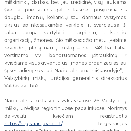
miškininkų darbas, bet jau tradicinė, visų laukiama
šventė, prie kurios gali ir kasmet prisijungia vis
daugiau įmonių, keliančių sau darnaus vystymosi
tikslus aplinkosauginėje veikloje ir, svarbiausia, ši
talka tampa vertybiniu pagrindu, telkiančiu
organizacijų žmones. Šio miškasodžio metu įveisime
rekordinį plotą naujų miškų – net 748 ha. Labai
vertiname VVĮ bendruomenės įsitraukimą ir
kviečiame visus gyventojus, įmones, organizacijas jau
šį šeštadienį susitikti Nacionaliniame miškasodyje“, –
Valstybinių miškų urėdijos generalinis direktorius
Valdas Kaubrė.
Nacionalinis miškasodis vyks visuose 26 Valstybinių
miškų urėdijos regioniniuose padaliniuose. Norintys
dalyvauti kviečiami registruotis
https://registracija.vmu.lt/
. Registracijos