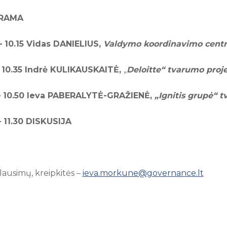
RAMA
– 10.15 Vidas DANIELIUS,
Valdymo koordinavimo centro
– 10.35 Indrė KULIKAUSKAITĖ,
„
Deloitte“ tvarumo proj
– 10.50
Ieva PABERALYTĖ-GRAŽIENĖ,
„Ignitis grupė“
– 11.30 DISKUSIJA
klausimų, kreipkitės –
ieva.morkune@governance.lt