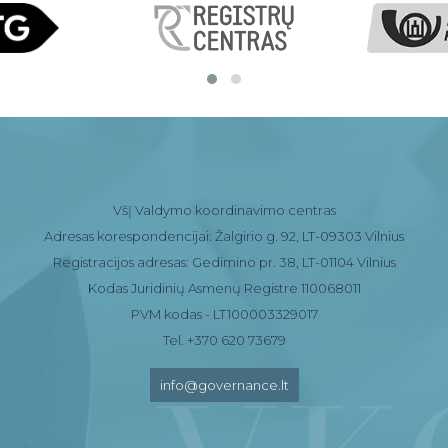
VšĮ Valdymo koordinavimo centras
Adresas korespondencijai: Žalgirio g. 92, LT-09303 Vilnius
Registracijos adresas: Gedimino pr. 38, LT-01104 Vilnius
Kodas Juridinių Asmenų Registre 110068011
PVM kodas - LT100003329017
Tel. +370 620 73679
info@governance.lt