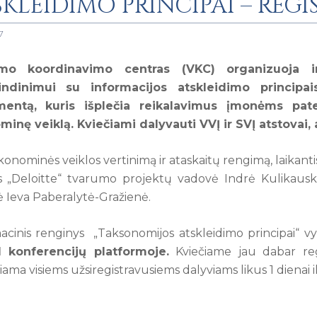
KLEIDIMO PRINCIPAI – REGI
7
mo koordinavimo centras (VKC) organizuoja int
indinimui su informacijos atskleidimo principai
mentą, kuris išplečia reikalavimus įmonėms pate
inę veiklą. Kviečiami dalyvauti VVĮ ir SVĮ atstovai,
konominės veiklos vertinimą ir ataskaitų rengimą, laikan
is „Deloitte“ tvarumo projektų vadovė Indrė Kulikausk
 Ieva Paberalytė-Gražienė.
acinis renginys „Taksonomijos atskleidimo principai“ v
konferencijų platformoje.
Kviečiame jau dabar reg
iama visiems užsiregistravusiems dalyviams likus 1 dienai ik