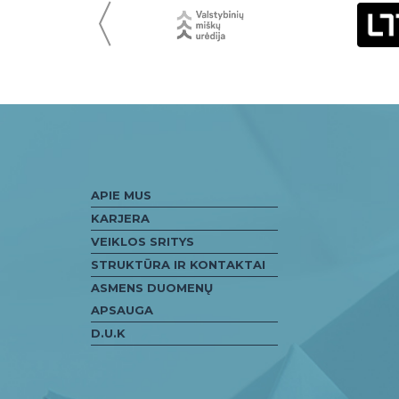
〈
APIE MUS
KARJERA
VEIKLOS SRITYS
STRUKTŪRA IR KONTAKTAI
ASMENS DUOMENŲ
APSAUGA
D.U.K