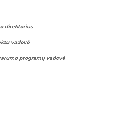
 direktorius
ektų vadovė
 tvarumo programų vadovė