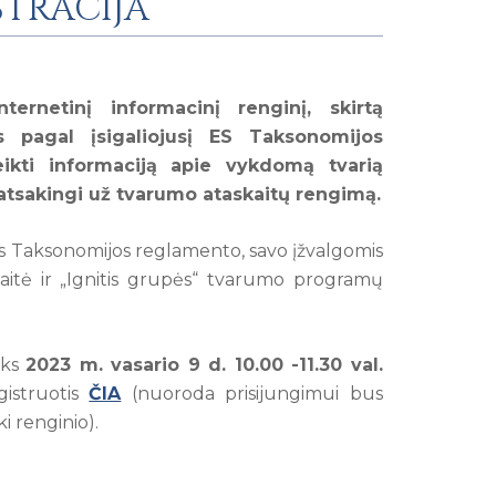
STRACIJA
ernetinį informacinį renginį, skirtą
s pagal įsigaliojusį ES Taksonomijos
ikti informaciją apie vykdomą tvarią
 atsakingi už tvarumo ataskaitų rengimą.
tis Taksonomijos reglamento, savo įžvalgomis
aitė ir „Ignitis grupės“ tvarumo programų
yks
2023 m. vasario 9 d. 10.00 -11.30 val.
istruotis
ČIA
(nuoroda prisijungimui bus
i renginio).