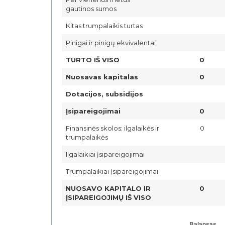
gautinos sumos
Kitas trumpalaikis turtas
Pinigai ir pinigų ekvivalentai
TURTO IŠ VISO
0
Nuosavas kapitalas
0
Dotacijos, subsidijos
Įsipareigojimai
0
Finansinės skolos: ilgalaikės ir
0
trumpalaikės
Ilgalaikiai įsipareigojimai
Trumpalaikiai įsipareigojimai
NUOSAVO KAPITALO IR
0
ĮSIPAREIGOJIMŲ IŠ VISO