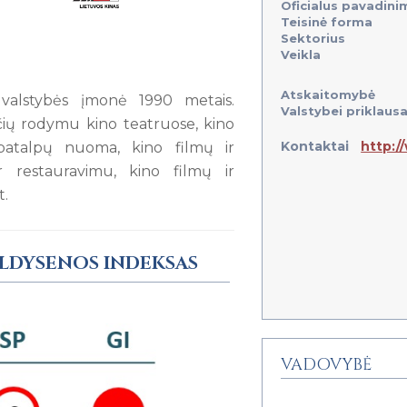
Oficialus pavadini
Teisinė forma
Sektorius
Veikla
Atskaitomybė
 valstybės įmonė 1990 metais.
Valstybei priklausa
čių rodymu kino teatruose, kino
Kontaktai
http:/
r patalpų nuoma, kino filmų ir
ir restauravimu, kino filmų ir
t.
ALDYSENOS INDEKSAS
VADOVYBĖ