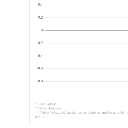
* Skalė kairėje
** Skalė dešinėje
*** Pelno (nuostolių) ataskaitos lentelėje bei grafike pateiki
kitaip)