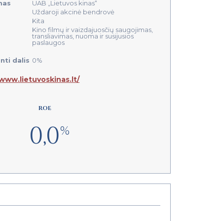
mas
UAB „Lietuvos kinas“
Uždaroji akcinė bendrovė
Kita
Kino filmų ir vaizdajuosčių saugojimas,
transliavimas, nuoma ir susijusios
paslaugos
nti dalis
0%
/www.lietuvoskinas.lt/
ROE
0,0
%