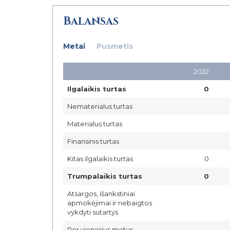
Balansas
Metai
Pusmetis
2022
Ilgalaikis turtas
0
Nematerialus turtas
Materialus turtas
Finansinis turtas
Kitas ilgalaikis turtas
0
Trumpalaikis turtas
0
Atsargos, išankstiniai
apmokėjimai ir nebaigtos
vykdyti sutartys
Per vienerius metus