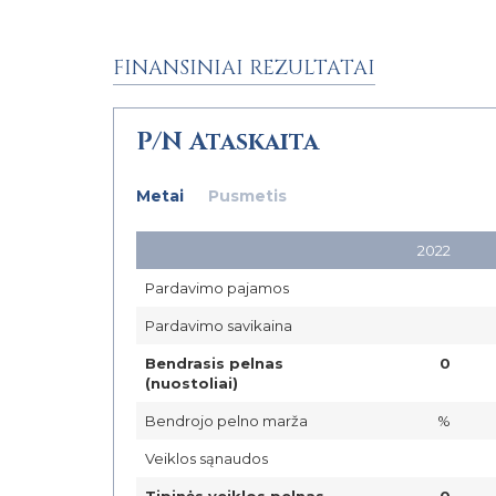
FINANSINIAI REZULTATAI
P/N Ataskaita
Metai
Pusmetis
2022
Pardavimo pajamos
Pardavimo savikaina
Bendrasis pelnas
0
(nuostoliai)
Bendrojo pelno marža
%
Veiklos sąnaudos
Tipinės veiklos pelnas
0