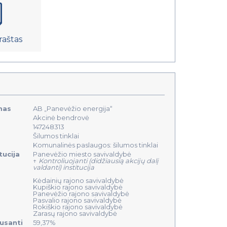
raštas
mas
AB „Panevėžio energija“
Akcinė bendrovė
147248313
Šilumos tinklai
Komunalinės paslaugos: šilumos tinklai
tucija
Panevėžio miesto savivaldybė
↑
Kontroliuojanti (didžiausią akcijų dalį
valdanti) institucija
Kėdainių rajono savivaldybė
Kupiškio rajono savivaldybė
Panevėžio rajono savivaldybė
Pasvalio rajono savivaldybė
Rokiškio rajono savivaldybė
Zarasų rajono savivaldybė
ausanti
59,37%