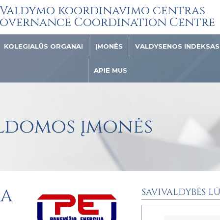
Valdymo koordinavimo centras
overnance Coordination Centre
KOLEGIALŪS ORGANAI
ĮMONĖS
VALDYSENOS INDEKSAS
APIE MUS
aldomos įmonės
JA
SAVIVALDYBĖS LŪ