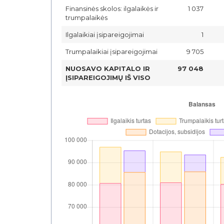
Finansinės skolos: ilgalaikės ir
1 037
trumpalaikės
Ilgalaikiai įsipareigojimai
1
Trumpalaikiai įsipareigojimai
9 705
NUOSAVO KAPITALO IR
97 048
ĮSIPAREIGOJIMŲ IŠ VISO