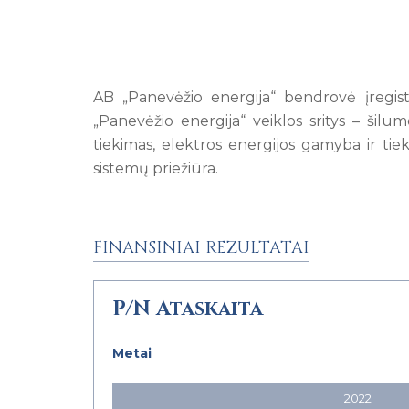
AB „Panevėžio energija“ bendrovė įregis
„Panevėžio energija“ veiklos sritys – šil
tiekimas, elektros energijos gamyba ir tie
sistemų priežiūra.
FINANSINIAI REZULTATAI
P/N Ataskaita
Metai
2022