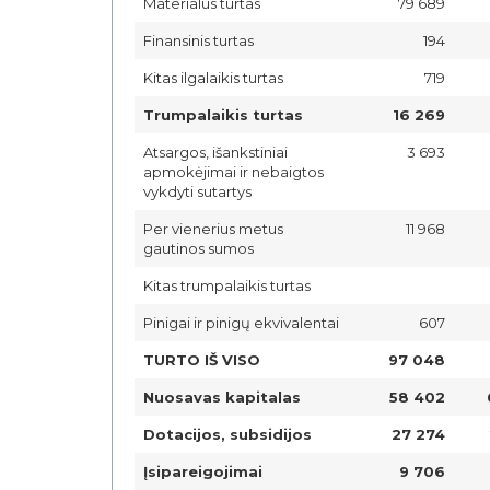
Materialus turtas
79 689
Finansinis turtas
194
Kitas ilgalaikis turtas
719
Trumpalaikis turtas
16 269
Atsargos, išankstiniai
3 693
apmokėjimai ir nebaigtos
vykdyti sutartys
Per vienerius metus
11 968
gautinos sumos
Kitas trumpalaikis turtas
Pinigai ir pinigų ekvivalentai
607
TURTO IŠ VISO
97 048
Nuosavas kapitalas
58 402
Dotacijos, subsidijos
27 274
Įsipareigojimai
9 706