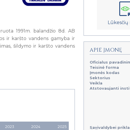
Lūkesčių 
truota 1991m. balandžio 8d. AB
umos ir karšto vandens gamyba ir
kimas, šildymo ir karšto vandens
APIE ĮMONĘ
Oficialus pavadini
Teisinė forma
Įmonės kodas
Sektorius
Veikla
Atstovaujanti insti
2023
2024
2025
Savivaldybei prikl