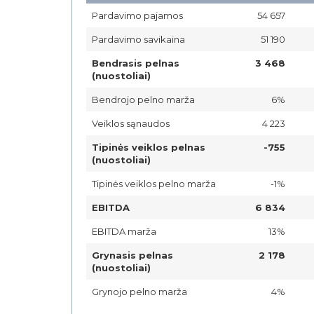
Pardavimo pajamos
54 657
Pardavimo savikaina
51 190
Bendrasis pelnas
3 468
(nuostoliai)
Bendrojo pelno marža
6%
Veiklos sąnaudos
4 223
Tipinės veiklos pelnas
-755
(nuostoliai)
Tipinės veiklos pelno marža
-1%
EBITDA
6 834
EBITDA marža
13%
Grynasis pelnas
2 178
(nuostoliai)
Grynojo pelno marža
4%