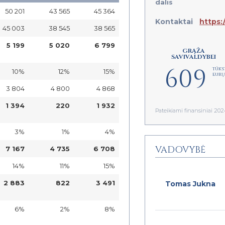
dalis
50 201
43 565
45 364
Kontaktai
https:/
45 003
38 545
38 565
5 199
5 020
6 799
GRĄŽA
SAVIVALDYBEI
609
tūkst
10%
12%
15%
eurų
3 804
4 800
4 868
1 394
220
1 932
Pateikiami finansiniai 2
3%
1%
4%
VADOVYBĖ
7 167
4 735
6 708
14%
11%
15%
2 883
822
3 491
Tomas Jukna
6%
2%
8%