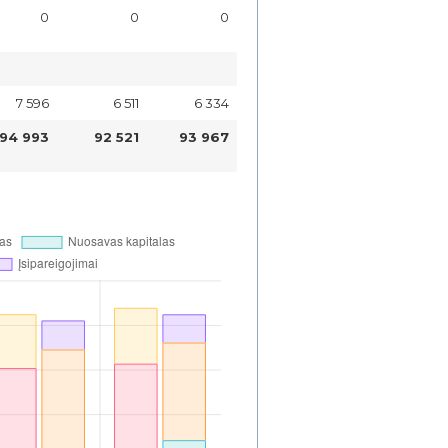
0
0
0
7 596
6 511
6 334
94 993
92 521
93 967