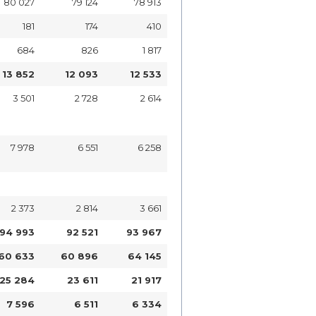
80 027
79 124
78 913
181
174
410
684
826
1 817
13 852
12 093
12 533
3 501
2 728
2 614
7 978
6 551
6 258
2 373
2 814
3 661
94 993
92 521
93 967
60 633
60 896
64 145
25 284
23 611
21 917
7 596
6 511
6 334