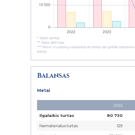
* Skalė kairėje
** Skalė dešinėje
*** Pelno (nuostolių) ataskaitos lentelėje bei grafike pateiki
kitaip)
Balansas
Metai
2022
Ilgalaikis turtas
80 730
Nematerialus turtas
129