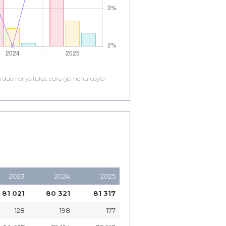
ami duomenys tūkst. eurų (jei nenurodyta
2023
2024
2025
81 021
80 321
81 317
128
198
177