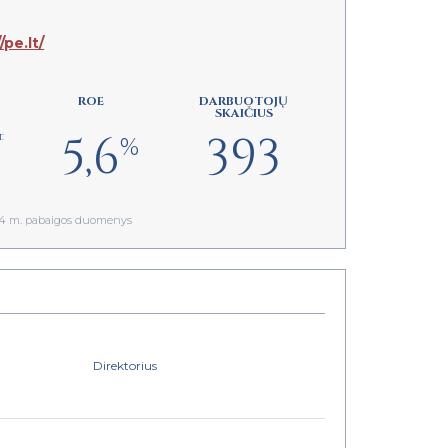
/pe.lt/
ROE
DARBUOTOJŲ
SKAIČIUS
5,6
393
.
%
024 m. pabaigos duomenys
Direktorius