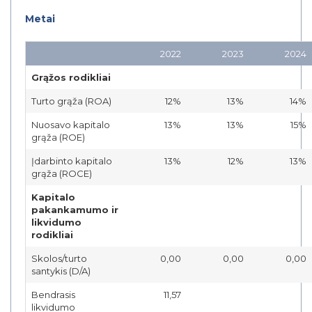
Metai
2022
2023
2024
Grąžos rodikliai
Turto grąža (ROA)
12%
13%
14%
Nuosavo kapitalo
13%
13%
15%
grąža (ROE)
Įdarbinto kapitalo
13%
12%
13%
grąža (ROCE)
Kapitalo
pakankamumo ir
likvidumo
rodikliai
Skolos/turto
0,00
0,00
0,00
santykis (D/A)
Bendrasis
11,57
likvidumo