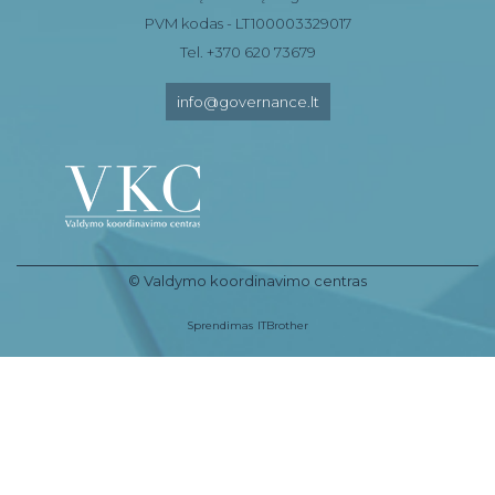
PVM kodas - LT100003329017
Tel. +370 620 73679
info@governance.lt
© Valdymo koordinavimo centras
Sprendimas
ITBrother