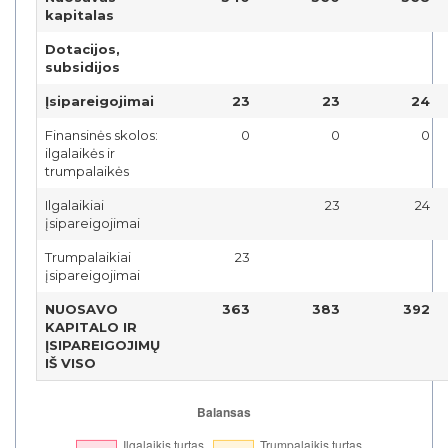
kapitalas
Dotacijos,
subsidijos
Įsipareigojimai
23
23
24
Finansinės skolos:
0
0
0
ilgalaikės ir
trumpalaikės
Ilgalaikiai
23
24
įsipareigojimai
Trumpalaikiai
23
įsipareigojimai
NUOSAVO
363
383
392
KAPITALO IR
ĮSIPAREIGOJIMŲ
IŠ VISO