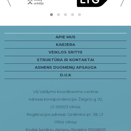
APIE MUS
KARJERA
VEIKLOS SRITYS
STRUKTŪRA IR KONTAKTAI
ASMENS DUOMENŲ APSAUGA
D.U.K
VšĮ Valdymo koordinavimo centras
Adresas korespondencijai: Žalgirio g. 92,
LT-09303 Vilnius
Registracijos adresas: Gedimino pr. 38, LT-
01104 Vilnius
Kodas Juridinių Asmenų Registre 110068011