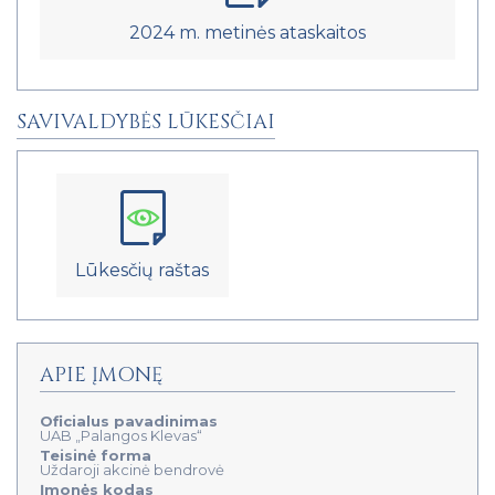
2024 m. metinės ataskaitos
SAVIVALDYBĖS LŪKESČIAI
Lūkesčių raštas
APIE ĮMONĘ
Oficialus pavadinimas
UAB „Palangos Klevas“
Teisinė forma
Uždaroji akcinė bendrovė
Įmonės kodas