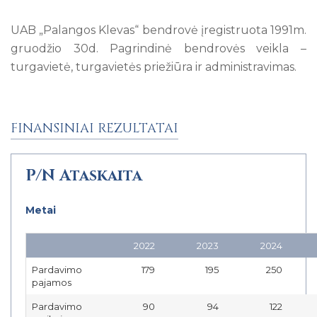
UAB „Palangos Klevas“ bendrovė įregistruota 1991m.
gruodžio 30d. Pagrindinė bendrovės veikla –
turgavietė, turgavietės priežiūra ir administravimas.
FINANSINIAI REZULTATAI
P/N Ataskaita
Metai
2022
2023
2024
Pardavimo
179
195
250
pajamos
Pardavimo
90
94
122