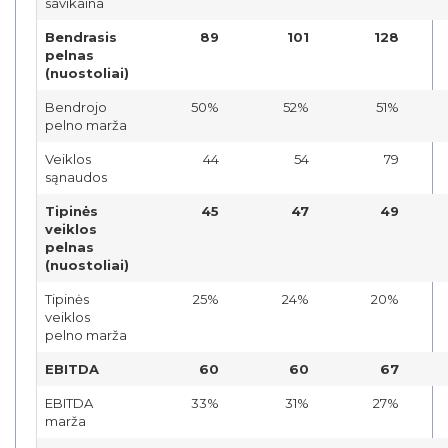
savikaina
Bendrasis
89
101
128
pelnas
(nuostoliai)
Bendrojo
50%
52%
51%
pelno marža
Veiklos
44
54
79
sąnaudos
Tipinės
45
47
49
veiklos
pelnas
(nuostoliai)
Tipinės
25%
24%
20%
veiklos
pelno marža
EBITDA
60
60
67
EBITDA
33%
31%
27%
marža