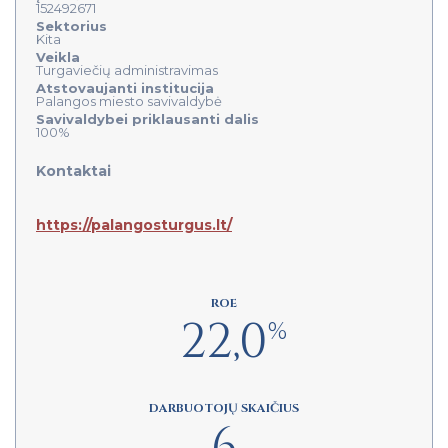
152492671
Sektorius
Kita
Veikla
Turgaviečių administravimas
Atstovaujanti institucija
Palangos miesto savivaldybė
Savivaldybei priklausanti dalis
100%
Kontaktai
https://palangosturgus.lt/
ROE
22,0
%
DARBUOTOJŲ SKAIČIUS
6