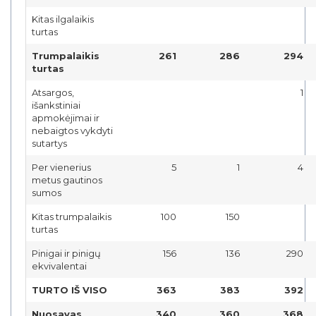
Kitas ilgalaikis
turtas
Trumpalaikis
261
286
294
turtas
Atsargos,
1
išankstiniai
apmokėjimai ir
nebaigtos vykdyti
sutartys
Per vienerius
5
1
4
metus gautinos
sumos
Kitas trumpalaikis
100
150
turtas
Pinigai ir pinigų
156
136
290
ekvivalentai
TURTO IŠ VISO
363
383
392
Nuosavas
340
360
368