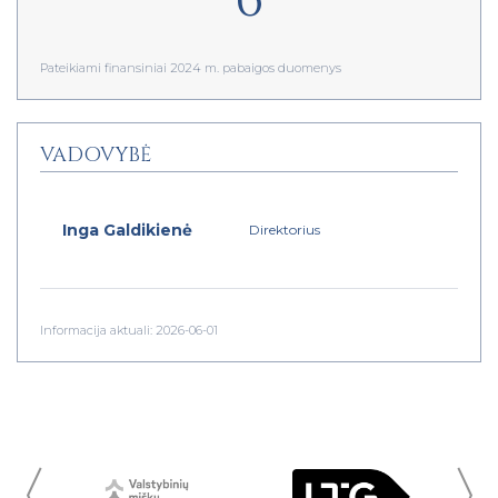
Pateikiami finansiniai 2024 m. pabaigos duomenys
VADOVYBĖ
Inga Galdikienė
Direktorius
Informacija aktuali: 2026-06-01
〈