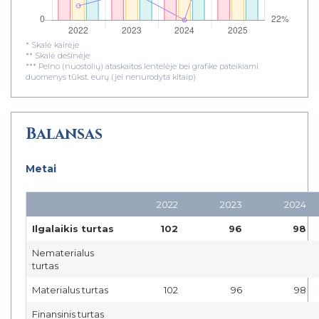
* Skalė kairėje
** Skalė dešinėje
*** Pelno (nuostolių) ataskaitos lentelėje bei grafike pateikiami
duomenys tūkst. eurų (jei nenurodyta kitaip)
Balansas
Metai
2022
2023
2024
Ilgalaikis turtas
102
96
98
Nematerialus
turtas
Materialus turtas
102
96
98
Finansinis turtas