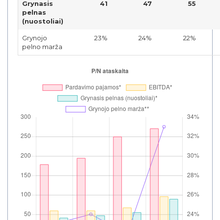
Grynasis
41
47
55
pelnas
(nuostoliai)
Grynojo
23%
24%
22%
pelno marža