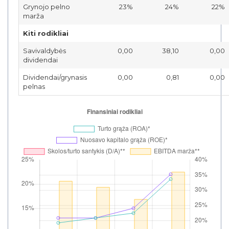
Grynojo pelno
23%
24%
22%
marža
Kiti rodikliai
Savivaldybės
0,00
38,10
0,00
dividendai
Dividendai/grynasis
0,00
0,81
0,00
pelnas