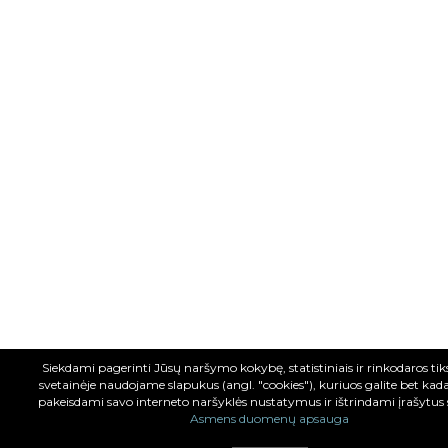
Siekdami pagerinti Jūsų naršymo kokybę, statistiniais ir rinkodaros tiksl
svetainėje naudojame slapukus (angl. "cookies"), kuriuos galite bet kad
pakeisdami savo interneto naršyklės nustatymus ir ištrindami įrašytus
Asmens duomenų apsauga