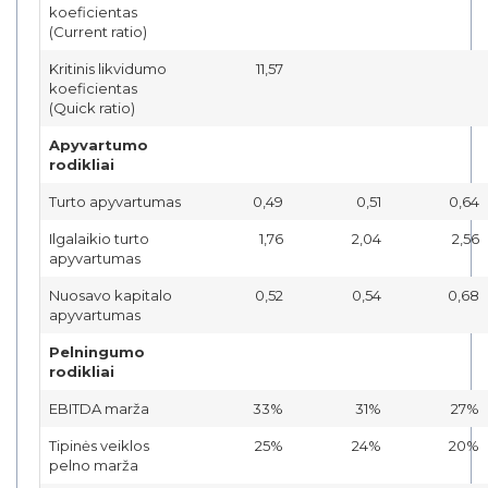
koeficientas
(Current ratio)
Kritinis likvidumo
11,57
koeficientas
(Quick ratio)
Apyvartumo
rodikliai
Turto apyvartumas
0,49
0,51
0,64
Ilgalaikio turto
1,76
2,04
2,56
apyvartumas
Nuosavo kapitalo
0,52
0,54
0,68
apyvartumas
Pelningumo
rodikliai
EBITDA marža
33%
31%
27%
Tipinės veiklos
25%
24%
20%
pelno marža