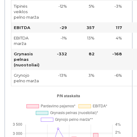
Tipinės
-12%
5%
-3%
veiklos
pelno marža
EBITDA
-29
357
117
EBITDA
-1%
13%
4%
marža
Grynasis
-332
82
-168
pelnas
(nuostoliai)
Grynojo
-13%
3%
-6%
pelno marža