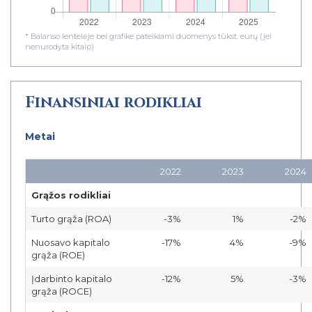
* Balanso lentelėje bei grafike pateikiami duomenys tūkst. eurų (jei
nenurodyta kitaip)
Finansiniai rodikliai
Metai
2022
2023
2024
Grąžos rodikliai
Turto grąža (ROA)
-3%
1%
-2%
Nuosavo kapitalo
-17%
4%
-9%
grąža (ROE)
Įdarbinto kapitalo
-12%
5%
-3%
grąža (ROCE)