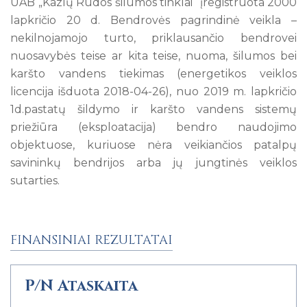
UAB „Kazlų Rūdos šilumos tinklai“ įregistruota 2000
lapkričio 20 d. Bendrovės pagrindinė veikla –
nekilnojamojo turto, priklausančio bendrovei
nuosavybės teise ar kita teise, nuoma, šilumos bei
karšto vandens tiekimas (energetikos veiklos
licencija išduota 2018-04-26), nuo 2019 m. lapkričio
1d.pastatų šildymo ir karšto vandens sistemų
priežiūra (eksploatacija) bendro naudojimo
objektuose, kuriuose nėra veikiančios patalpų
savininkų bendrijos arba jų jungtinės veiklos
sutarties.
FINANSINIAI REZULTATAI
P/N Ataskaita