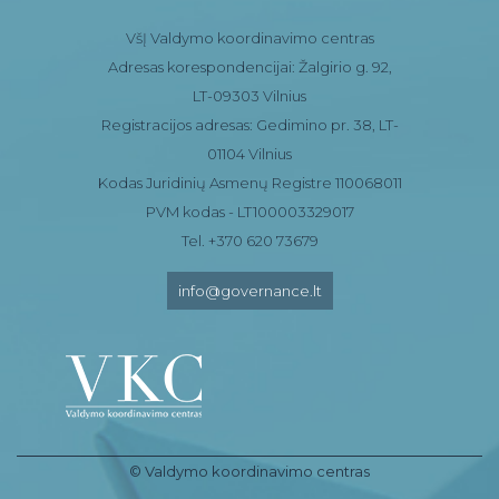
VšĮ Valdymo koordinavimo centras
Adresas korespondencijai: Žalgirio g. 92,
LT-09303 Vilnius
Registracijos adresas: Gedimino pr. 38, LT-
01104 Vilnius
Kodas Juridinių Asmenų Registre 110068011
PVM kodas - LT100003329017
Tel. +370 620 73679
info@governance.lt
© Valdymo koordinavimo centras