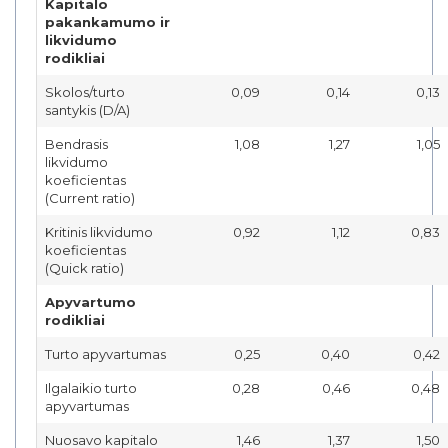
Kapitalo
pakankamumo ir
likvidumo
rodikliai
Skolos/turto
0,09
0,14
0,13
santykis (D/A)
Bendrasis
1,08
1,27
1,05
likvidumo
koeficientas
(Current ratio)
Kritinis likvidumo
0,92
1,12
0,83
koeficientas
(Quick ratio)
Apyvartumo
rodikliai
Turto apyvartumas
0,25
0,40
0,42
Ilgalaikio turto
0,28
0,46
0,48
apyvartumas
Nuosavo kapitalo
1,46
1,37
1,50