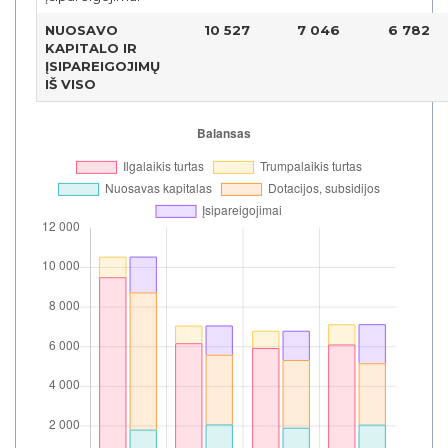
NUOSAVO
10 527
7 046
6 782
KAPITALO IR
ĮSIPAREIGOJIMŲ
IŠ VISO