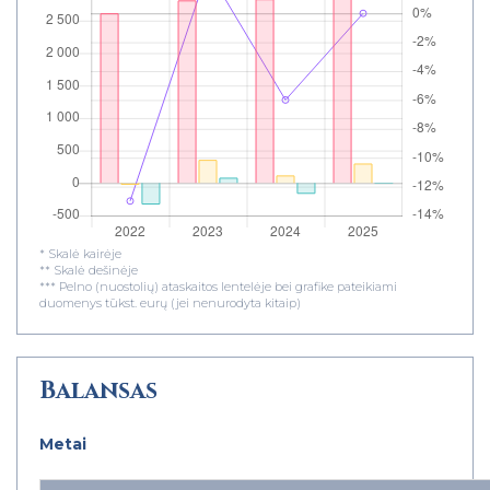
* Skalė kairėje
** Skalė dešinėje
*** Pelno (nuostolių) ataskaitos lentelėje bei grafike pateikiami
duomenys tūkst. eurų (jei nenurodyta kitaip)
Balansas
Metai