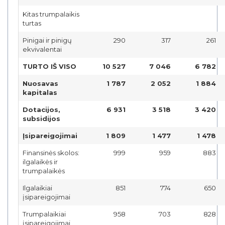
Kitas trumpalaikis
turtas
Pinigai ir pinigų
290
317
261
ekvivalentai
TURTO IŠ VISO
10 527
7 046
6 782
Nuosavas
1 787
2 052
1 884
kapitalas
Dotacijos,
6 931
3 518
3 420
subsidijos
Įsipareigojimai
1 809
1 477
1 478
Finansinės skolos:
999
959
883
ilgalaikės ir
trumpalaikės
Ilgalaikiai
851
774
650
įsipareigojimai
Trumpalaikiai
958
703
828
įsipareigojimai