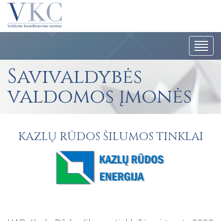
Navig
Savivaldybės
valdomos įmonės
KAZLŲ RŪDOS ŠILUMOS TINKLAI