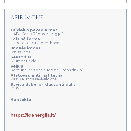
APIE ĮMONĘ
Oficialus pavadinimas
UAB „Kazlų Rūdos energija“
Teisinė forma
Uždaroji akcinė bendrovė
Įmonės kodas
166092559
Sektorius
Šilumos tinklai
Veikla
Komunalinės paslaugos: šilumos tinklai
Atstovaujanti institucija
Kazlų Rūdos savivaldybė
Savivaldybei priklausanti dalis
100%
Kontaktai
https://krenergija.lt/