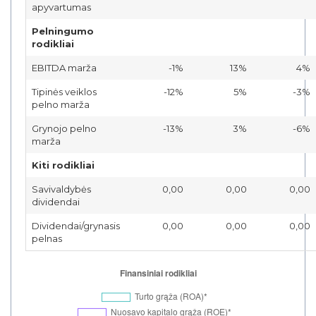
apyvartumas
Pelningumo
rodikliai
EBITDA marža
-1%
13%
4%
Tipinės veiklos
-12%
5%
-3%
pelno marža
Grynojo pelno
-13%
3%
-6%
marža
Kiti rodikliai
Savivaldybės
0,00
0,00
0,00
dividendai
Dividendai/grynasis
0,00
0,00
0,00
pelnas