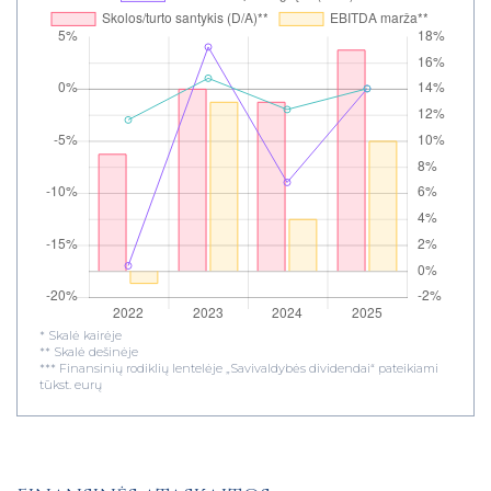
* Skalė kairėje
** Skalė dešinėje
*** Finansinių rodiklių lentelėje „Savivaldybės dividendai“ pateikiami
tūkst. eurų