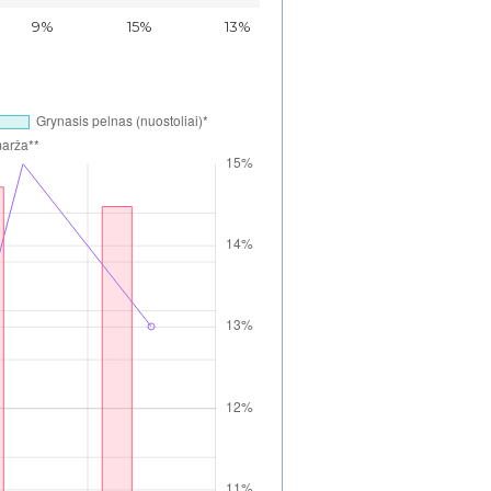
9%
15%
13%