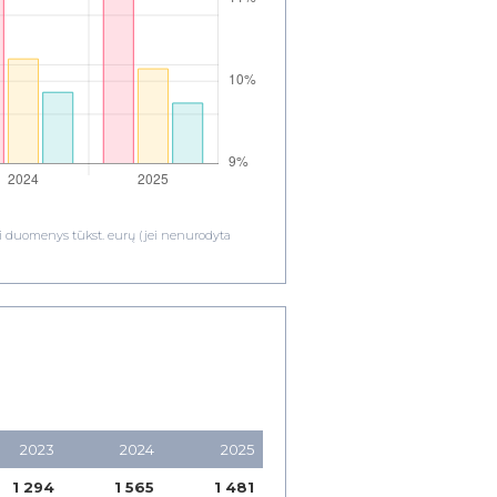
ami duomenys tūkst. eurų (jei nenurodyta
2023
2024
2025
1 294
1 565
1 481