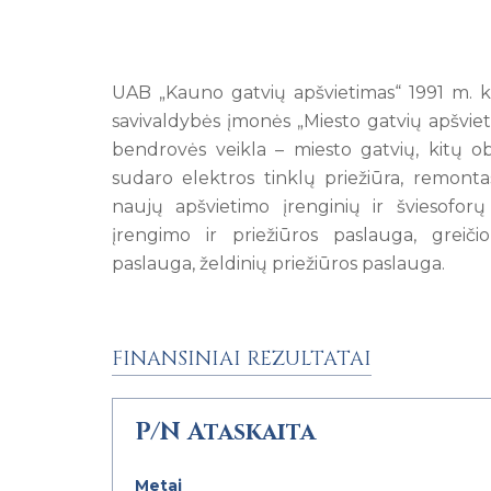
UAB „Kauno gatvių apšvietimas“ 1991 m. k
savivaldybės įmonės „Miesto gatvių apšviet
bendrovės veikla – miesto gatvių, kitų o
sudaro elektros tinklų priežiūra, remontas
naujų apšvietimo įrenginių ir šviesoforų
įrengimo ir priežiūros paslauga, greič
paslauga, želdinių priežiūros paslauga.
FINANSINIAI REZULTATAI
P/N Ataskaita
Metai