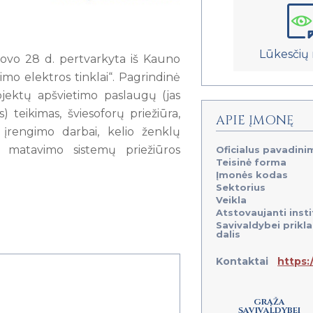
Lūkesčių 
ovo 28 d. pertvarkyta iš Kauno
imo elektros tinklai“. Pagrindinė
bjektų apšvietimo paslaugų (jas
) teikimas, šviesoforų priežiūra,
APIE ĮMONĘ
 įrengimo darbai, kelio ženklų
io matavimo sistemų priežiūros
Oficialus pavadini
Teisinė forma
Įmonės kodas
Sektorius
Veikla
Atstovaujanti insti
Savivaldybei prikl
dalis
Kontaktai
https:
GRĄŽA
SAVIVALDYBEI