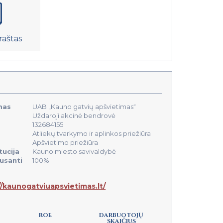
raštas
mas
UAB „Kauno gatvių apšvietimas“
Uždaroji akcinė bendrovė
132684155
Atliekų tvarkymo ir aplinkos priežiūra
Apšvietimo priežiūra
tucija
Kauno miesto savivaldybė
ausanti
100%
//kaunogatviuapsvietimas.lt/
ROE
DARBUOTOJŲ
SKAIČIUS