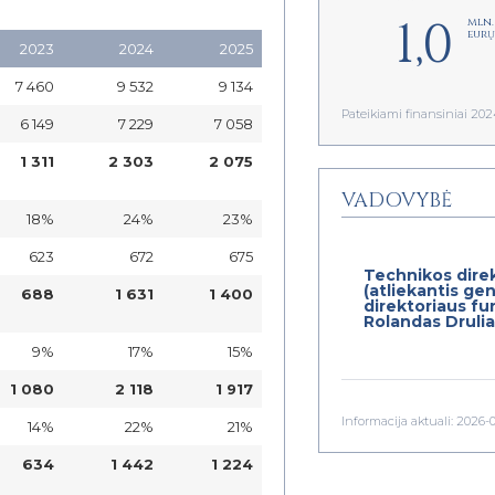
1,0
mln.
eurų
2023
2024
2025
7 460
9 532
9 134
Pateikiami finansiniai 2
6 149
7 229
7 058
1 311
2 303
2 075
VADOVYBĖ
18%
24%
23%
623
672
675
Technikos dire
(atliekantis gen
688
1 631
1 400
direktoriaus fu
Rolandas Druli
9%
17%
15%
1 080
2 118
1 917
Informacija aktuali: 2026-
14%
22%
21%
634
1 442
1 224