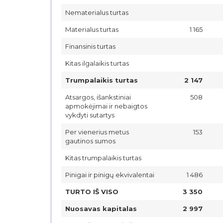
Nematerialus turtas
Materialus turtas
1 165
Finansinis turtas
Kitas ilgalaikis turtas
Trumpalaikis turtas
2 147
Atsargos, išankstiniai
508
apmokėjimai ir nebaigtos
vykdyti sutartys
Per vienerius metus
153
gautinos sumos
Kitas trumpalaikis turtas
Pinigai ir pinigų ekvivalentai
1 486
TURTO IŠ VISO
3 350
Nuosavas kapitalas
2 997