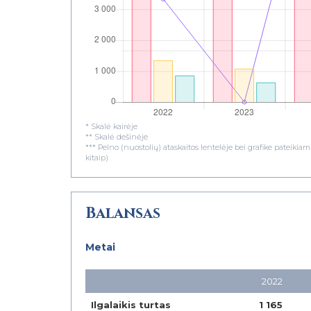
* Skalė kairėje
** Skalė dešinėje
*** Pelno (nuostolių) ataskaitos lentelėje bei grafike pateiki
kitaip)
Balansas
Metai
2022
Ilgalaikis turtas
1 165