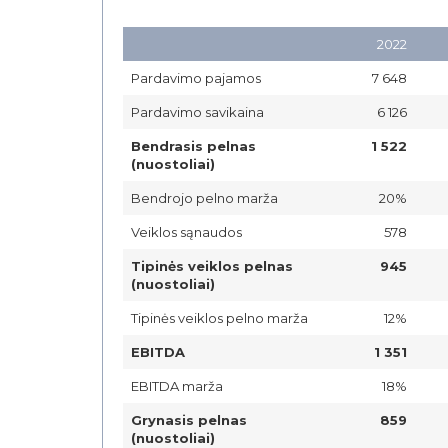
2022
Pardavimo pajamos
7 648
Pardavimo savikaina
6 126
Bendrasis pelnas
1 522
(nuostoliai)
Bendrojo pelno marža
20%
Veiklos sąnaudos
578
Tipinės veiklos pelnas
945
(nuostoliai)
Tipinės veiklos pelno marža
12%
EBITDA
1 351
EBITDA marža
18%
Grynasis pelnas
859
(nuostoliai)