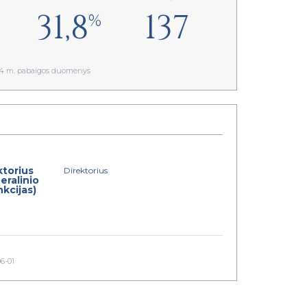
31,8
137
%
024 m. pabaigos duomenys
ktorius
Direktorius
eralinio
nkcijas)
a
06-01